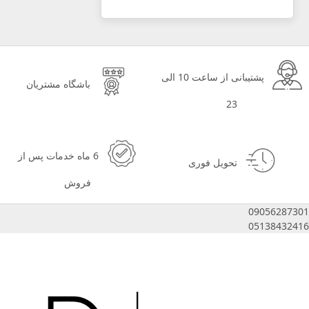
پشتیبانی از ساعت 10 الی
باشگاه مشتریان
23
6 ماه خدمات پس از
تحویل فوری
فروش
09056287301
05138432416