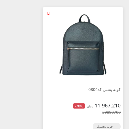
کوله پشتی کد0804
11,967,210
-70%
تومان
39890700
خرید محصول