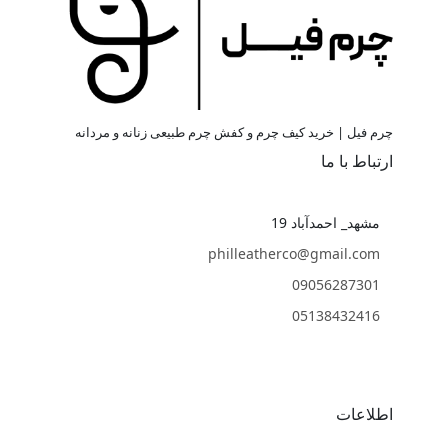
چرم فیل | خرید کیف چرم و کفش چرم طبیعی زنانه و مردانه
ارتباط با ما
مشهد_ احمدآباد 19
philleatherco@gmail.com
09056287301
05138432416
اطلاعات