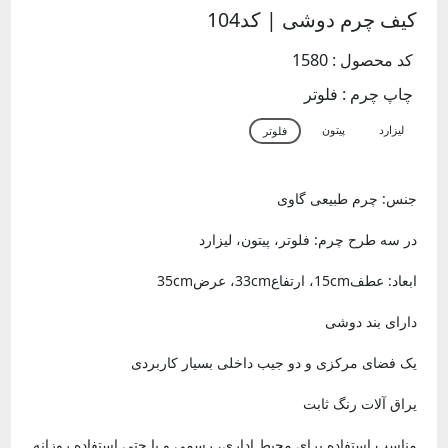
کیف چرم دوشی | کد104
کد محصول : 1580
چاپ چرم :
فلوتر
جنس: چرم طبیعی گاوی
در سه طرح چرم: فلوتر، پیتون، لیزارد
ابعاد: عطف15cm، ارتفاع33cm، عرض35cm
دارای بند دوشی
یک فضای مرکزی و دو جیب داخلی بسیار کاربردی
یراق آلات رنگ ثابت
مناسب استفاده برای محیط اداری، رسمی و یا حتی استفاده روزانه