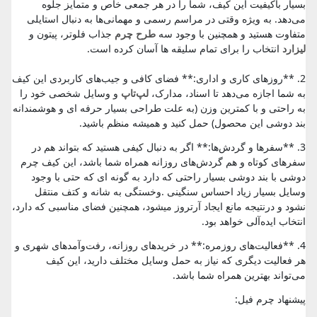
بسیار باکیفیت این کیف، شما را در هر جمعی خاص و متمایز جلوه
می‌دهد. به ویژه وقتی در مراسم رسمی و مهمانی‌ها به دنبال استایلی
متفاوت هستید و همچنین با وجود سه
طرح چرم
جذاب فلوتر، پیتون و
لیزارد
انتخاب را برای تمام سلیقه ها آسان کرده است.
2. **روزهای کاری و اداری:** فضای کافی و جیب‌های کاربردی این کیف
به شما اجازه می‌دهد تا اسناد، مدارک،
لپ‌تاپ
و وسایل شخصی خود را
به راحتی و با کمترین وزن (به علت طراحی بسیار حرفه ای و هوشمندانه
بند دوشی این محصول) حمل کنید و همیشه منظم باشید.
3. **سفرها و گردش‌ها:** اگر به دنبال کیفی هستید که بتواند هم در
سفرهای کوتاه و هم گردش‌های روزانه همراه شما باشد، این کیف چرم
دوشی با بند دوشی بسیار راحتی که دارد به گونه ای که حتی با وجود
وسایل بسیار زیاد احساس سنگینی .وخستگی به شانه و کتف منتقل
نشود و درنتیجه مانع ایجاد آرتروز میشود، همچنین فضای مناسبی که دارد،
انتخاب ایده‌آلی خواهد بود.
4. **فعالیت‌های روزمره:** در خریدهای روزانه، رفت‌وآمدهای شهری و
هر فعالیت دیگری که نیاز به حمل وسایل مختلف دارید، این کیف
می‌تواند بهترین همراه شما باشد.
پیشنهاد چرم فیل: