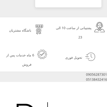
پشتیبانی از ساعت 10 الی
باشگاه مشتریان
23
6 ماه خدمات پس از
تحویل فوری
فروش
09056287301
05138432416