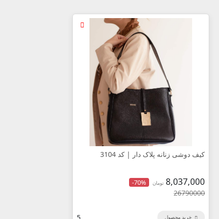
کیف دوشی زنانه پلاک دار | کد 3104
8,037,000
-70%
تومان
26790000
5
خرید محصول