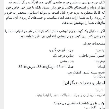
کیف چرم دوشی با جنس چرم طبیعی گاوی و یراق‌آلات رنگ ثابت، نه
تنها از دوام و استحکام بالایی برخوردار است، بلکه با طراحی خاص خود
که کاملا متعلق به
برند چرم فیل
است می‌تواند استایلی منحصر به فرد و
کاربردی را به شما ارائه دهد. ابعاد مناسب و جیب‌های کاربردی آن، تمام
نیازهای شما را پوشش می‌دهد.
اگر به دنبال یک
کیف چرم دوشی
هستید که بتواند در هر موقعیتی شما را
همراهی کند، این کیف چرم دوشی انتخابی بی‌نظیر خواهد بود.
مشخصات جدولی
جنس:
چرم طبیعی گاوی
جنس آستر داخلی:
ساتن درجه یک
نوع بند:
بند دوشی
ابعاد:
عطف15cm، ارتفاع33cm، عرض35cm
نحوه بسته شدن کیف:
زیپ
دیدگاه ها
امتیاز و نظرات دیگران؛
1
(
رای)
تجربه خریداران و جواب سوالات خود را اینجا ببنید.
اولین نفری باشید که نظری می دهید!
پیام بگذارید؛