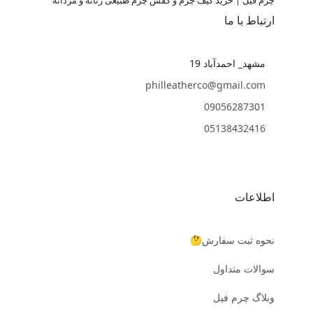
چرم فیل | خرید کیف چرم و کفش چرم طبیعی زنانه و مردانه
ارتباط با ما
مشهد_ احمدآباد 19
philleatherco@gmail.com
09056287301
05138432416
اطلاعات
نحوه ثبت سفارش🤔
سوالات متداول
وبلاگ چرم فیل