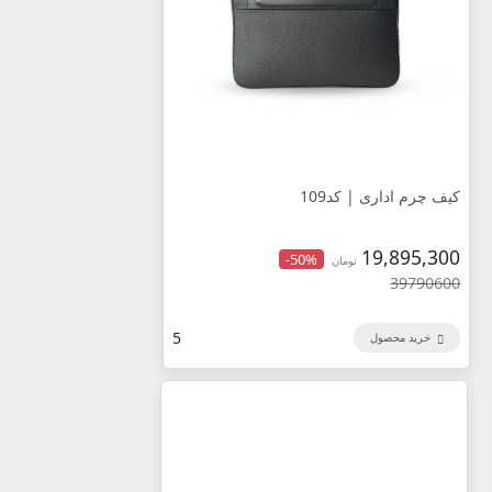
کیف چرم اداری | کد109
19,895,300
-50%
تومان
39790600
5
خرید محصول