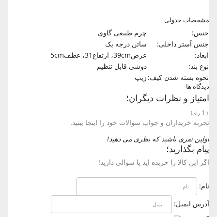
مشخصات جدولی
جنس:
چرم طبیعی گاوی
جنس آستر داخلی:
ساتن درجه یک
ابعاد:
عرض39cm، ارتفاع31، عطف5cm
نوع بند:
دوشی قابل تنظیم
نحوه بسته شدن کیف:
زیپ
دیدگاه ها
امتیاز و نظرات دیگران؛
1
(
رای)
تجربه خریداران و جواب سوالات خود را اینجا ببنید.
اولین نفری باشید که نظری می دهید!
پیام بگذارید؛
اگر این کالا را خریده اید یا سوالی دارید!
نام:
آدرس ایمیل: