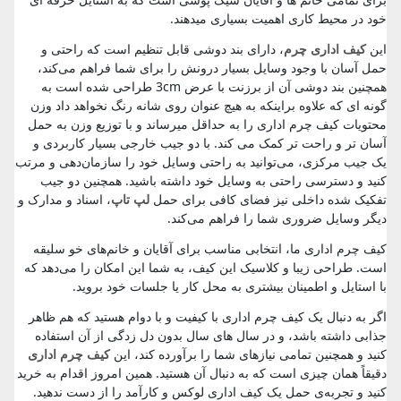
خود در محیط کاری اهمیت بسیاری میدهند.
این
کیف اداری چرم
، دارای بند دوشی قابل تنظیم است که راحتی و
حمل آسان با وجود وسایل بسیار درونش را برای شما فراهم می‌کند،
همچنین بند دوشی آن از برزنت با عرض 3cm طراحی شده است به
گونه ای که علاوه براینکه به هیچ عنوان روی شانه رنگ نخواهد داد وزن
محتویات کیف چرم اداری را به حداقل میرساند و با توزیع وزن به حمل
آسان تر و راحت تر کمک می کند. با دو جیب خارجی بسیار کاربردی و
یک جیب مرکزی، می‌توانید به راحتی وسایل خود را سازمان‌دهی و مرتب
کنید و دسترسی راحتی به وسایل خود داشته باشید. همچنین دو جیب
تفکیک شده داخلی نیز فضای کافی برای حمل
لپ تاپ
، اسناد و مدارک و
دیگر وسایل ضروری شما را فراهم می‌کند.
کیف چرم اداری ما، انتخابی مناسب برای آقایان و خانم‌های خو سلیقه
است. طراحی زیبا و کلاسیک این کیف، به شما این امکان را می‌دهد که
با استایل و اطمینان بیشتری به محل کار یا جلسات خود بروید.
اگر به دنبال یک کیف چرم اداری با کیفیت و با دوام هستید که هم ظاهر
جذابی داشته باشد، و در سال های سال بدون دل زدگی از آن استفاده
کنید و همچنین تمامی نیازهای شما را برآورده کند، این
کیف چرم اداری
دقیقاً همان چیزی است که به دنبال آن هستید. همین امروز اقدام به خرید
کنید و تجربه‌ی حمل یک کیف اداری لوکس و کارآمد را از دست ندهید.