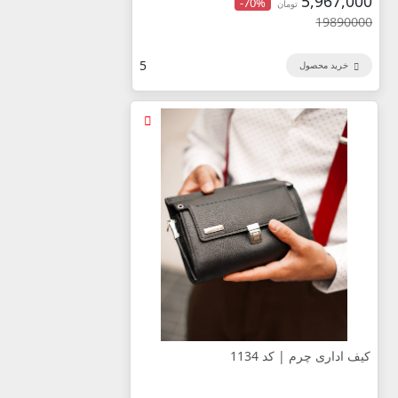
5,967,000
-70%
تومان
19890000
5
خرید محصول
کیف اداری چرم | کد 1134