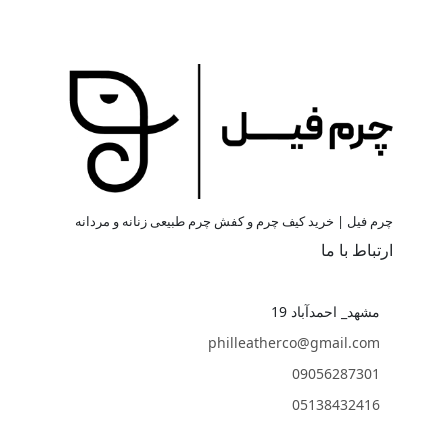
چرم فیل | خرید کیف چرم و کفش چرم طبیعی زنانه و مردانه
ارتباط با ما
مشهد_ احمدآباد 19
philleatherco@gmail.com
09056287301
05138432416