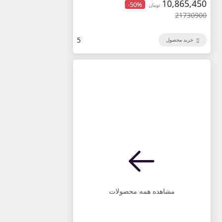
10,865,450
-50%
تومان
21730900
5
خرید محصول
مشاهده همه محصولات