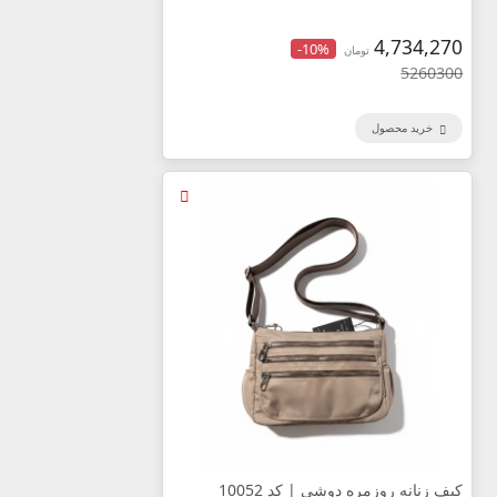
4,734,270
-10%
تومان
5260300
خرید محصول
کیف زنانه روزمره دوشی | کد 10052