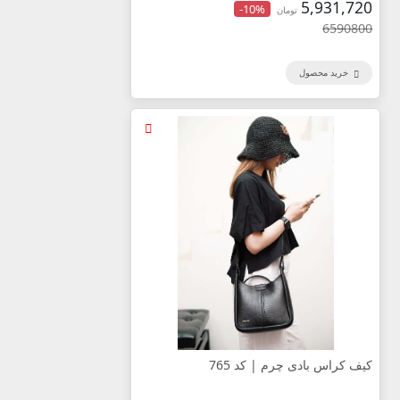
5,931,720
-10%
تومان
6590800
خرید محصول
کیف کراس بادی چرم | کد 765