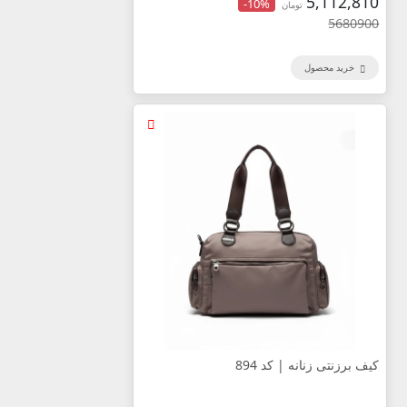
5,112,810
-10%
تومان
5680900
خرید محصول
کیف برزنتی زنانه | کد 894