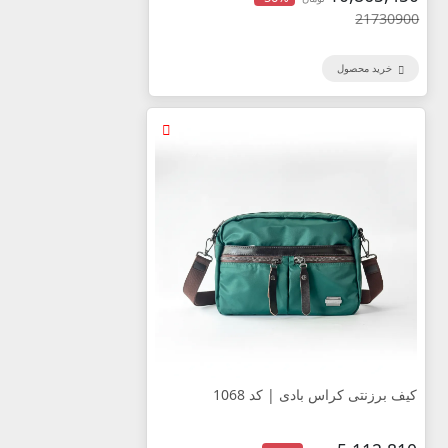
21730900
خرید محصول
کیف برزنتی کراس بادی | کد 1068