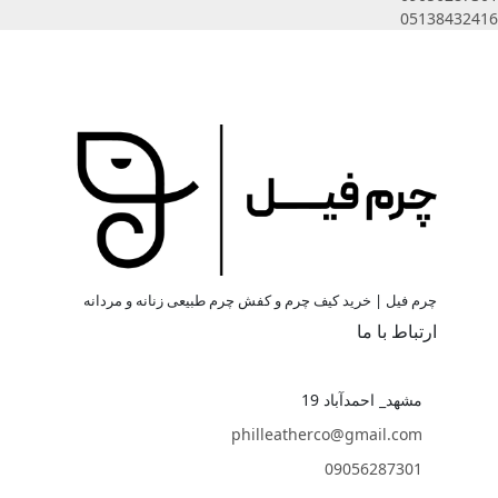
05138432416
چرم فیل | خرید کیف چرم و کفش چرم طبیعی زنانه و مردانه
ارتباط با ما
مشهد_ احمدآباد 19
philleatherco@gmail.com
09056287301