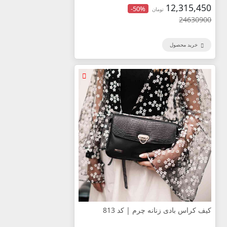
12,315,450
-50%
تومان
24630900
خرید محصول
کیف کراس بادی زنانه چرم | کد 813