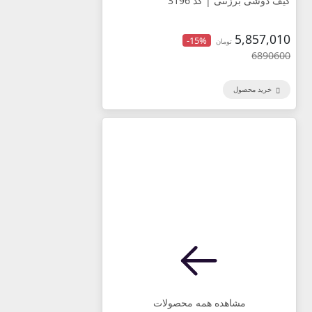
کیف دوشی برزنتی | کد 3196
5,857,010
-15%
تومان
6890600
خرید محصول
مشاهده همه محصولات