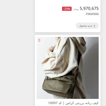
5,970,675
-25%
تومان
7960900
خرید محصول
کیف زنانه برزنتی کراس | کد 10097