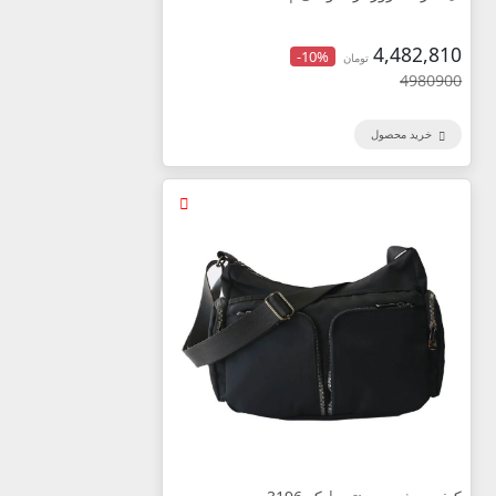
4,482,810
-10%
تومان
4980900
خرید محصول