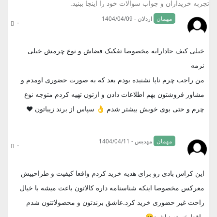
تجربه خریداران و جواب سوالات خود را اینجا ببنید.
مهمان
اردلان - 1404/04/09
۰
خیلی کیف جادارایه مخصوصا تفکیک فضاش و نوع چرمش خیلی
نرمه
من راجب چرم ناپا نشنیده بودم بعد که به صورت حضوری اومدم و
مشاور فروشتون بهم اطلاعات دادن و ازتون تهیه کردم متوجه نوع
چرم و حتی بوی خوبش بیشتر شدم 👌 سپاس از برند زیباتون ❤️
مهمان
مهدیس - 1404/04/11
۰
این کراس بادی رو برای هدیه خرید کردم واقعا کیفیت و طراحییش
معرکس مخصوصا اینکه شناسنامه داره کالاتون باعث میشه با خیال
راحت غیر حضوری خرید کرد.عاشق برندتون و محصولاتتون شدم
واقعا خسته نباشید😊