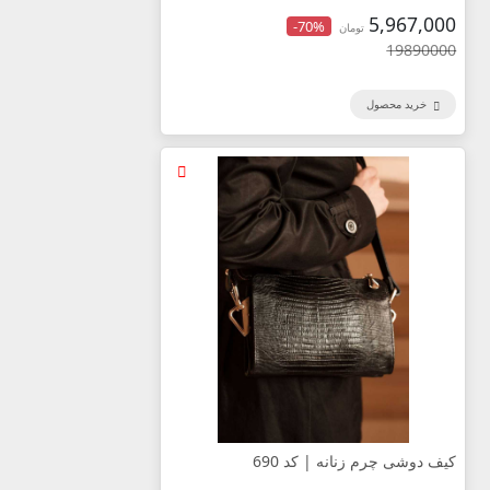
5,967,000
-70%
تومان
19890000
خرید محصول
کیف دوشی چرم زنانه | کد 690