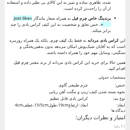
شده، ظاهری ساده و تمیز به این کالای بی نظیر داده و استفاده
از آن را راحت‌تر کرده است.
برندینگ خاص چرم فیل
به‌ همراه شعار ماندگار
«just like
you»
، حس تعلق و شخصیت به این کیف کراس بادی را چند
برابر میکند.
این
کراس بادی مردانه
نه فقط یک
کیف چرم
، بلکه یک همراه روزمره
است که به آقایان شیک‌پوش امکان می‌دهد بدون به‌هم‌ریختگی و
سنگینی، وسایل مهم خود را همراه داشته باشند.
همین حالا برای خرید این کراس بادی مردانه از برند معتبر
چرم فیل
اقدام کنید.
مشخصات جدولی
جنس:
چرم طبیعی گاوی
نحوه بسته شدن کیف:
زیپ و مگنت آهن ربایی
نوع بند:
کراس بادی قابل تنظیم
ابعاد:
ابعاد: ارتفاع19cm،طول15/5cm،عطف4cm
دیدگاه ها
امتیاز و نظرات دیگران؛
1
(
رای)