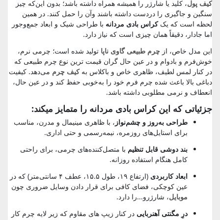
کیف پول
، کلید یا شارژر را همیشه همراه داشته باشد؛ بدون این‌که چیز
سنگین و جاگیری را دردست داشته باشند وآن را حمل کنند. در همین
لحظه است که یک
کراس بادی مردانه
با طراحی شیک و ابعاد جمع‌وجور
اما جادار، دقیقاً همان چیزی است که نیاز دارد.
این مدل خاص، از
چرم طبیعی گاوی ناپا
تولید شده است؛ چرمی نرم،
خوش‌فرم و بادوام و در عین حال گران قیمت ترین نوع چرم طبیعی که
در کنار لمس لطیف، ظاهری خاص و باکلاس به
کیف چرم
می‌دهد. کیفیت
دباغی بالا باعث شده چرم فرم خود را به‌خوبی حفظ کند و در عین حال،
انعطاف و نرمی مطلوبی داشته باشد.
جزئیاتی که این کراس بادی مردانه را متمایز میکند:
طراحی به‌روز و چشم‌نواز
، با ظاهری مینیمال و مدرن، مناسب
برای استایل‌های روزمره، نیمه‌رسمی و حتی اداری.
بند دوشی قابل تنظیم
با متصل‌کننده‌های چرمی، برای راحتی
کامل هنگام استفاده روزانه.
ابعاد کاربردی
(ارتفاع ۱۹، طول ۱۵.۵، عطف ۴ سانتی‌متر) که در
عین کوچکی، فضای کافی برای قرار دادن وسایل ضروری چون
موبایل
، شارژرو...را دارد.
درِ مگنتی آهنربایی
در کنار زیپ های مقاوم که زیر لایه چرم کار