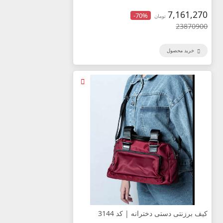
7,161,270
-70%
تومان
23870900
خرید محصول
کیف برزنتی دستی دخترانه | کد 3144