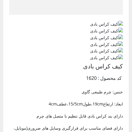
کیف کراس بادی
کد محصول : 1620
جنس: چرم طبیعی گاوی
ابعاد: ارتفاع19cm،طول15/5cm،عطف4cm
دارای بند کراس بادی قابل تنظیم با متصل های چرم
دارای فضای مناسب برای قرارگیری وسایل های ضروری(موبایل،