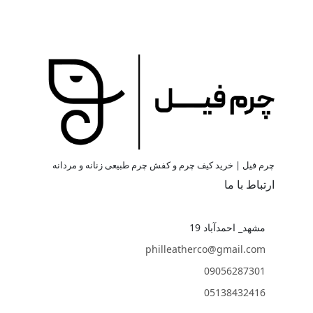
چرم فیل | خرید کیف چرم و کفش چرم طبیعی زنانه و مردانه
ارتباط با ما
مشهد_ احمدآباد 19
philleatherco@gmail.com
09056287301
05138432416