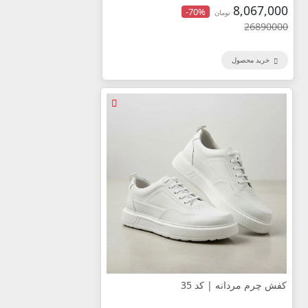
8,067,000
-70%
تومان
26890000
خرید محصول
کفش چرم مردانه | کد 35