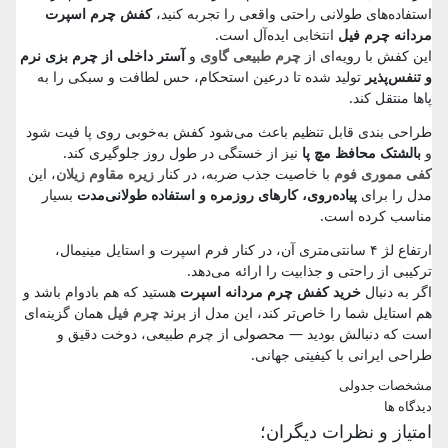
استفاده‌های طولانی راحتی واقعی را تجربه کنید،
کفش چرم اسپرت
مردانه چرم فیل
انتخابی ایده‌آل است.
این کفش با رویه‌ای از
چرم طبیعی گاوی
و
آستر داخلی از چرم بزی نرم
و تنفس‌پذیر
تولید شده تا درعین استحکام، حس لطافت و سبکی را به
پاها منتقل کند.
طراحی بندی قابل تنظیم باعث می‌شود کفش به‌خوبی روی پا فیت شود
و
بالشتک محافظ مچ پا
نیز از خستگی در طول روز جلوگیری کند.
کفی مموری فوم
با خاصیت جذب ضربه، در کنار
زیره مقاوم زیلان
، این
مدل را برای
پیاده‌روی، کارهای روزمره و استفاده طولانی‌مدت
بسیار
مناسب کرده است.
ارتفاع لژ ۴ سانتی‌متری آن، در کنار فرم اسپرت و استایل مینیمال،
ترکیبی از راحتی و جذابیت را ارائه می‌دهد.
اگر به دنبال
خرید کفش چرم مردانه اسپرت
هستید که هم بادوام باشد و
هم استایل شما را خاص‌تر کند، این مدل از
برند چرم فیل
همان گزینه‌ای
است که دنبالش بودید — محصولی از چرم طبیعی، دوخت دقیق و
طراحی ایرانی با کیفیتی جهانی.
مشخصات جدولی
دیدگاه ها
امتیاز و نظرات دیگران؛