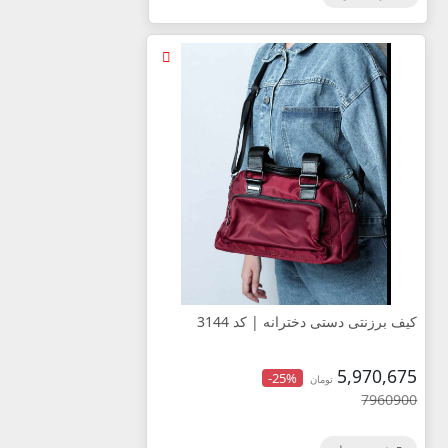
کیف برزنتی دستی دخترانه | کد 3144
5,970,675
-25%
تومان
7960900