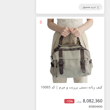
خرید محصول
کیف زنانه دستی برزنت و چرم | کد 10065
8,082,360
-10%
تومان
8980400