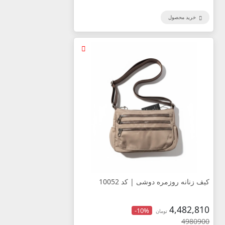
خرید محصول
کیف زنانه روزمره دوشی | کد 10052
4,482,810
-10%
تومان
4980900