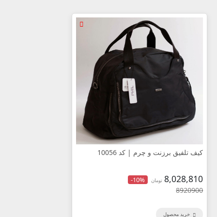
کیف تلفیق برزنت و چرم | کد 10056
8,028,810
-10%
تومان
8920900
خرید محصول