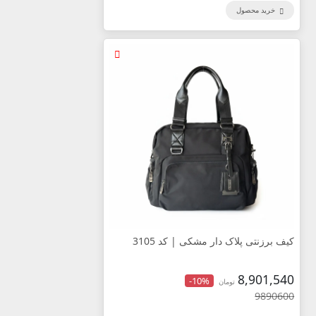
خرید محصول
کیف برزنتی پلاک دار مشکی | کد 3105
8,901,540
-10%
تومان
9890600