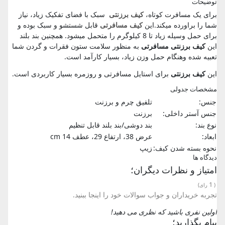
توضیحات
برای یک مسافرت کوتاه،
کیف برزنتی
سبک با فضای تفکیک زیاد، نیاز
شما را براورده میکند.این
کیف مسافرتی
قابل شستشو و سبک بوده و
برای حمل وسیله زیاد تا 8 کیلوگرم را متحمل میشود. همچنین بند بلند
این
کیف برزنتی مسافرتی
به منظور سلامت ستون فقرات و گردن شما
تعبیه شده وهنگام حمل وزن زیاد، بسیار کارآمد است.
این
کیف برزنتی
برای استایل مسافرتی و روزمره بسیار کاربردی است.
مشخصات جدولی
جنس:
تلفیق چرم و برزنت
جنس آستر داخلی:
برزنت
نوع بند:
بند دوشی/بند بلند قابل تنظیم
ابعاد:
عرض 38، ارتفاع 29، عطف 14 cm
نحوه بسته شدن کیف:
زیپ
دیدگاه ها
امتیاز و نظرات دیگران؛
1
(
رای)
تجربه خریداران و جواب سوالات خود را اینجا ببنید.
اولین نفری باشید که نظری می دهید!
پیام بگذارید؛