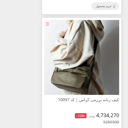
خرید محصول
کیف زنانه برزنتی کراس | کد 10097
4,734,270
-10%
تومان
5260300