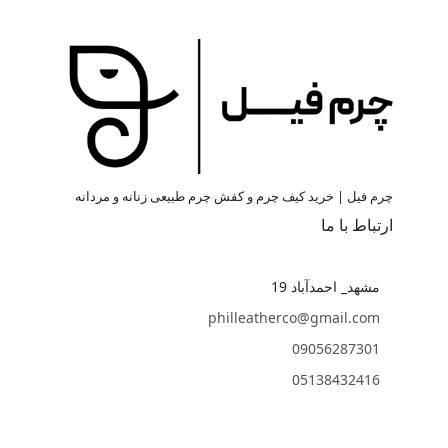
چرم فیل | خرید کیف چرم و کفش چرم طبیعی زنانه و مردانه
ارتباط با ما
مشهد_ احمدآباد 19
philleatherco@gmail.com
09056287301
05138432416