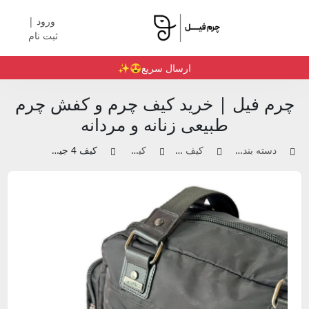
ورود |
ثبت نام
ارسال سریع😍✨️
چرم فیل | خرید کیف چرم و کفش چرم
طبیعی زنانه و مردانه
دسته بندی محصولات
کیف چرم زنانه
کیف دوشی
کیف 4 جیب | کد 3108