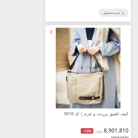
خرید محصول
کیف تلفیق برزنت و چرم | کد 3016
8,901,810
-10%
تومان
9890900