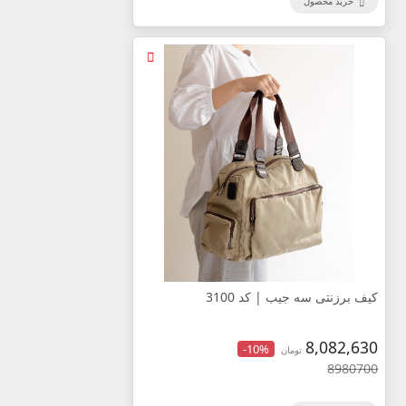
خرید محصول
کیف برزنتی سه جیب | کد 3100
8,082,630
-10%
تومان
8980700