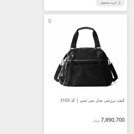
خرید محصول
کیف برزنتی مدل می سی | کد 3103
7,890,700
تومان