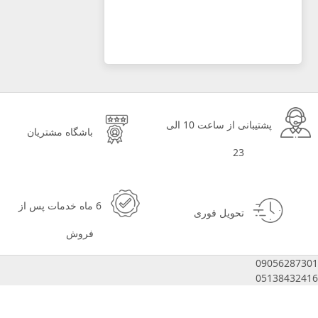
پشتیبانی از ساعت 10 الی
باشگاه مشتریان
23
6 ماه خدمات پس از
تحویل فوری
فروش
09056287301
05138432416