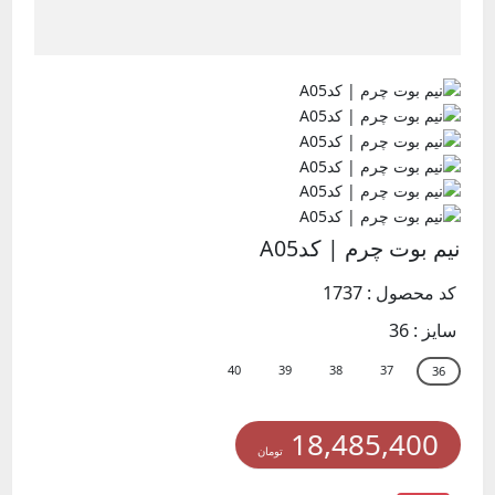
نیم بوت چرم |‌ کدA05
کد محصول : 1737
سایز :
36
18,485,400
تومان