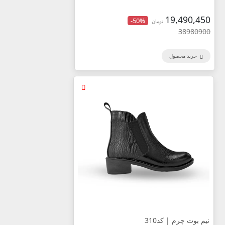
19,490,450
-50%
تومان
38980900
خرید محصول
نیم بوت چرم | کد310