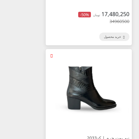
17,480,250
-50%
تومان
34960500
خرید محصول
نیم بوت چرم | کد2033