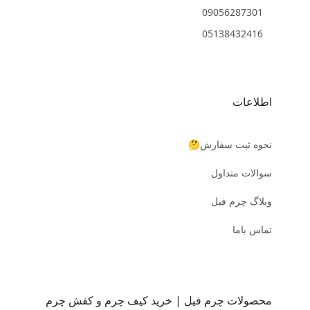
09056287301
05138432416
اطلاعات
نحوه ثبت سفارش🤔
سوالات متداول
وبلاگ چرم فیل
تماس باما
محصولات چرم فیل | خرید کیف چرم و کفش چرم