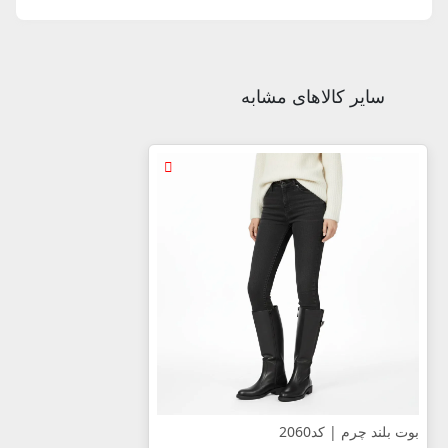
سایر کالاهای مشابه
بوت بلند چرم | کد2060