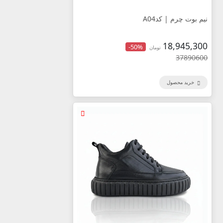
نیم بوت چرم |‌ کدA04
18,945,300
-50%
تومان
37890600
خرید محصول