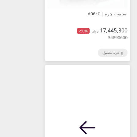
نیم بوت چرم |‌ کدA06
17,445,300
-50%
تومان
34890600
خرید محصول