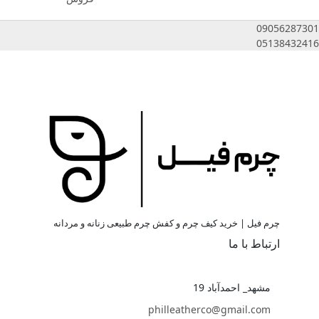
09056287301
05138432416
چرم فیل | خرید کیف چرم و کفش چرم طبیعی زنانه و مردانه
ارتباط با ما
مشهد_ احمدآباد 19
philleatherco@gmail.com