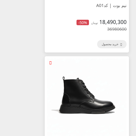
نیم بوت | کدA01
18,490,300
-50%
تومان
36980600
خرید محصول