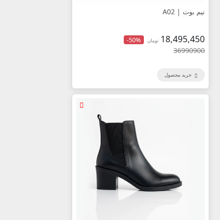
نیم بوت | A02
18,495,450
-50%
تومان
36990900
خرید محصول