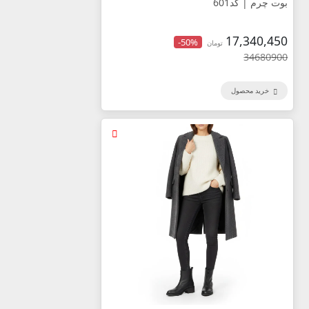
بوت چرم | کد601
17,340,450
-50%
تومان
34680900
خرید محصول