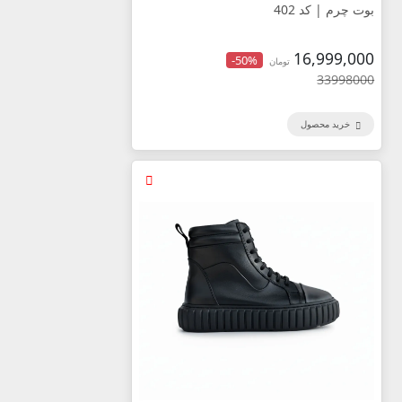
بوت چرم | کد 402
16,999,000
-50%
تومان
33998000
خرید محصول