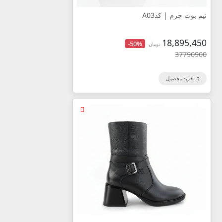
نیم بوت چرم |‌ کدA03
18,895,450
-50%
تومان
37790900
خرید محصول