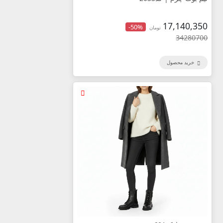
17,140,350
-50%
تومان
34280700
خرید محصول