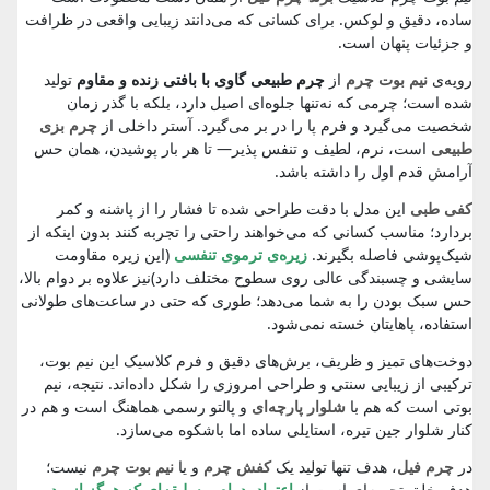
ساده، دقیق و لوکس. برای کسانی که می‌دانند زیبایی واقعی در ظرافت
و جزئیات پنهان است.
رویه‌ی
نیم بوت چرم
از
چرم طبیعی گاوی با بافتی زنده و مقاوم
تولید
شده است؛ چرمی که نه‌تنها جلوه‌ای اصیل دارد، بلکه با گذر زمان
شخصیت می‌گیرد و فرم پا را در بر می‌گیرد. آستر داخلی از
چرم بزی
طبیعی
است، نرم، لطیف و تنفس پذیر— تا هر بار پوشیدن، همان حس
آرامش قدم اول را داشته باشد.
کفی طبی
این مدل با دقت طراحی شده تا فشار را از پاشنه و کمر
بردارد؛ مناسب کسانی که می‌خواهند راحتی را تجربه کنند بدون اینکه از
شیک‌پوشی فاصله بگیرند.
زیره‌ی ترموی تنفسی
(این زیره مقاومت
سایشی و چسبندگی عالی روی سطوح مختلف دارد)نیز علاوه بر دوام بالا،
حس سبک بودن را به شما می‌دهد؛ طوری که حتی در ساعت‌های طولانی
استفاده، پاهایتان خسته نمی‌شود.
دوخت‌های تمیز و ظریف، برش‌های دقیق و فرم کلاسیک این نیم بوت،
ترکیبی از زیبایی سنتی و طراحی امروزی را شکل داده‌اند. نتیجه، نیم
بوتی است که هم با
شلوار پارچه‌ای
و پالتو رسمی هماهنگ است و هم در
کنار شلوار جین تیره، استایلی ساده اما باشکوه می‌سازد.
در
چرم فیل
، هدف تنها تولید یک
کفش چرم
و یا
نیم بوت چرم
نیست؛
هدف خلق تجربه‌ای است از
اعتماد
،
دوام
و
سلیقه‌ای که هرگز از مد