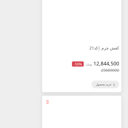
کفش چرم |کد21
12,844,500
-50%
تومان
25689000
خرید محصول