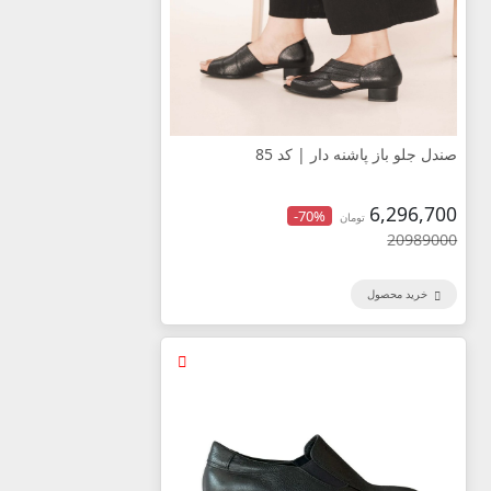
صندل جلو باز پاشنه دار | کد 85
6,296,700
-70%
تومان
20989000
خرید محصول