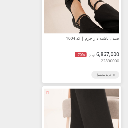
صندل پاشنه دار چرم | کد 1004
6,867,000
-70%
تومان
22890000
خرید محصول