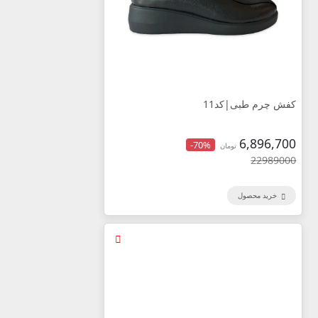
کفش چرم طبی|کد11
6,896,700
-70%
تومان
22989000
خرید محصول