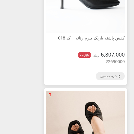
کفش پاشنه باریک چرم زنانه | کد 018
6,807,000
-70%
تومان
22690000
خرید محصول