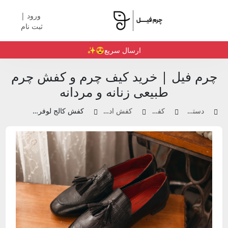
ورود |
ثبت نام
ارسال سریع😍✨️
چرم فیل | خرید کیف چرم و کفش چرم
طبیعی زنانه و مردانه
دسته بندی محصولات
کفش چرم زنانه
کفش اداری و مجلسی زنانه
کفش کالج لوفر دخترانه منگوله دار | کد 909