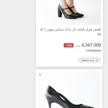
کفش چرم پاشنه دار زنانه دیزاین پیتون | کد
45
6,567,000
-70%
تومان
21890000
خرید محصول