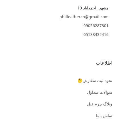
مشهد_ احمدآباد 19
philleatherco@gmail.com
09056287301
05138432416
اطلاعات
نحوه ثبت سفارش🤔
سوالات متداول
وبلاگ چرم فیل
تماس باما