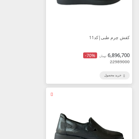
کفش چرم طبی|کد11
6,896,700
-70%
تومان
22989000
خرید محصول