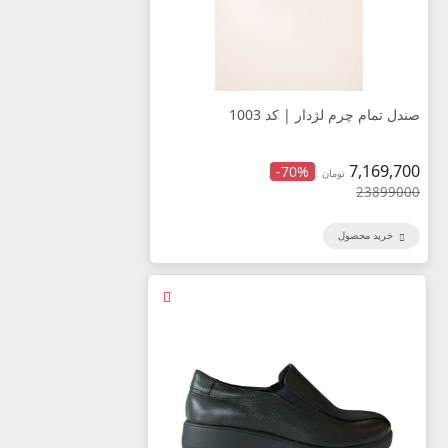
صندل تمام چرم لژدار | کد 1003
7,169,700
-70%
تومان
23899000
خرید محصول