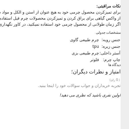
نکات مراقبتی:
برای تمیزکردن محصول چرمی خود به هیچ عنوان از استن و الکل و مواد شو
از واکس گیاهی برای براق کردن و تمیزکردن محصولات چرم فیل استفاده ک
اگر زمان طولانی از محصول چرمی خود استفاده نمیکنید، در کاور نگهداری ن
مشخصات جدولی
جنس رویه:
چرم طبیعی گاوی
جنس زیره:
tpu
آستر داخلی:
چرم طبیعی بزی
چاپ چرم:
فلوتر
دیدگاه ها
امتیاز و نظرات دیگران؛
0
(
رای)
تجربه خریداران و جواب سوالات خود را اینجا ببنید.
اولین نفری باشید که نظری می دهید!