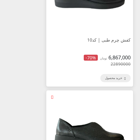
کفش چرم طبی | کد10
6,867,000
-70%
تومان
22890000
خرید محصول