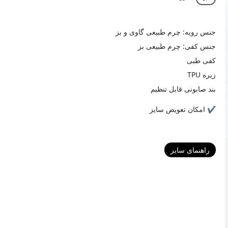
جنس رویه: چرم طبیعی گاوی و بز
جنس کفی: چرم طبیعی بز
کفی طبی
زیره TPU
بند صابونی قابل تنظیم
✔️ امکان تعویض سایز
راهنمای سایز