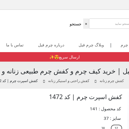
×
جستجو
 چرم
|
وبلاگ چرم فیل
درباره چرم فیل
تماس با ما
ارسال سریع😍✨️
ل | خرید کیف چرم و کفش چرم طبیعی زنانه و م
کفش چرم زنانه
کفش راحتی و اسنیکر زنانه
کفش اسپرت چرم | کد 1472
کفش اسپرت چرم | کد 1472
کد محصول : 141
سایز :
37