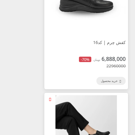
کفش چرم | کد16
6,888,000
-70%
تومان
22960000
خرید محصول