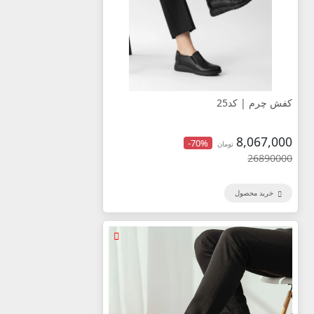
کفش چرم | کد25
8,067,000
-70%
تومان
26890000
خرید محصول