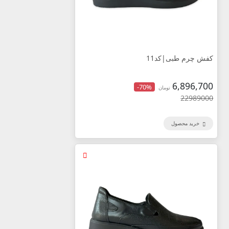
کفش چرم طبی|کد11
6,896,700
-70%
تومان
22989000
خرید محصول