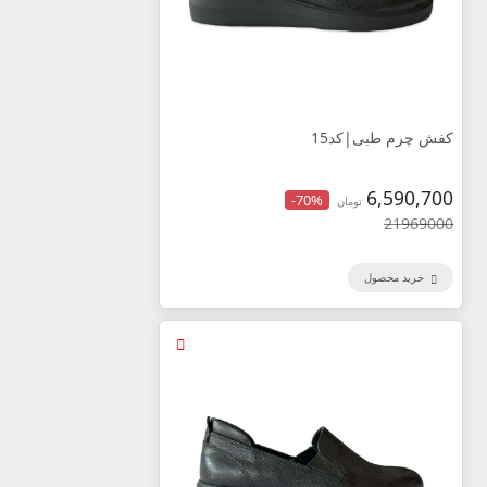
کفش چرم طبی|کد15
6,590,700
-70%
تومان
21969000
خرید محصول