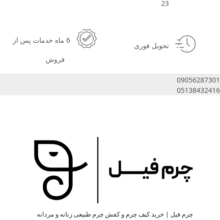
23
6 ماه خدمات پس از
تحویل فوری
فروش
09056287301
05138432416
چرم فیل | خرید کیف چرم و کفش چرم طبیعی زنانه و مردانه