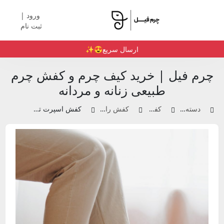
ورود |
ثبت نام
ارسال سریع😍✨️
چرم فیل | خرید کیف چرم و کفش چرم
طبیعی زنانه و مردانه
دسته بندی محصولات
کفش چرم زنانه
کفش راحتی و اسنیکر زنانه
کفش اسپرت تمام چرم سفید | کد 0020/1