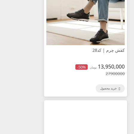
کفش چرم | کد28
13,950,000
-50%
تومان
27900000
خرید محصول