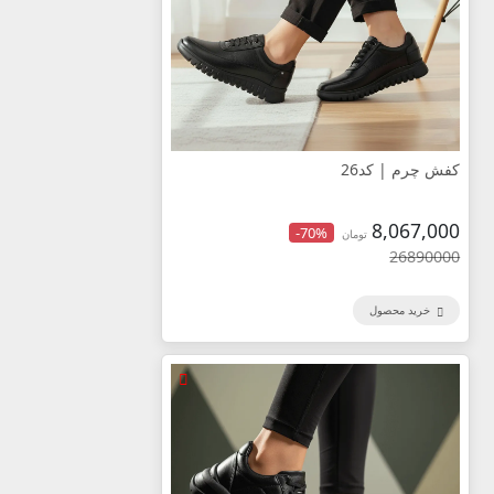
کفش چرم | کد26
8,067,000
-70%
تومان
26890000
خرید محصول