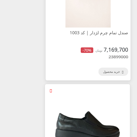
صندل تمام چرم لژدار | کد 1003
7,169,700
-70%
تومان
23899000
خرید محصول