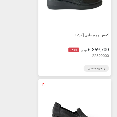
کفش چرم طبی|کد12
6,869,700
-70%
تومان
22899000
خرید محصول