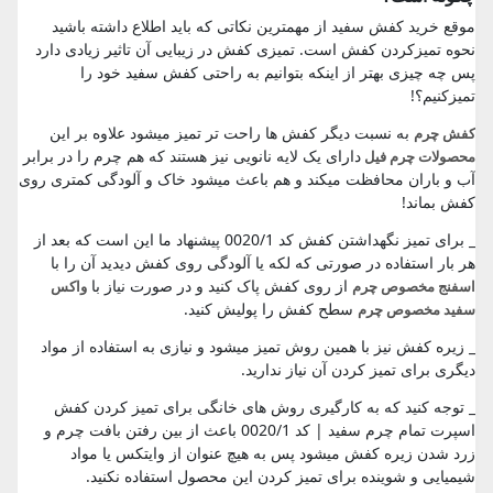
موقع خرید کفش سفید از مهمترین نکاتی که باید اطلاع داشته باشید
نحوه تمیزکردن کفش است. تمیزی کفش در زیبایی آن تاثیر زیادی دارد
پس چه چیزی بهتر از اینکه بتوانیم به راحتی کفش سفید خود را
تمیزکنیم؟!
به نسبت دیگر کفش ها راحت تر تمیز میشود علاوه بر این
کفش چرم
دارای یک لایه نانویی نیز هستند که هم چرم را در برابر
محصولات چرم فیل
آب و باران محافظت میکند و هم باعث میشود خاک و آلودگی کمتری روی
کفش بماند!
_ برای تمیز نگهداشتن کفش کد 0020/1 پیشنهاد ما این است که بعد از
هر بار استفاده در صورتی که لکه یا آلودگی روی کفش دیدید آن را با
از روی کفش پاک کنید و در صورت نیاز با
اسفنج مخصوص چرم
واکس
سطح کفش را پولیش کنید.
سفید مخصوص چرم
_ زیره کفش نیز با همین روش تمیز میشود و نیازی به استفاده از مواد
دیگری برای تمیز کردن آن نیاز ندارید.
_ توجه کنید که به کارگیری روش های خانگی برای تمیز کردن کفش
اسپرت تمام چرم سفید | کد 0020/1 باعث از بین رفتن بافت چرم و
زرد شدن زیره کفش میشود پس به هیچ عنوان از وایتکس یا مواد
شیمیایی و شوینده برای تمیز کردن این محصول استفاده نکنید.