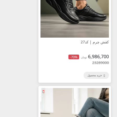
کفش چرم | کد27
6,986,700
-70%
تومان
23289000
خرید محصول