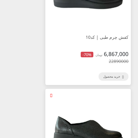
کفش چرم طبی | کد10
6,867,000
-70%
تومان
22890000
خرید محصول