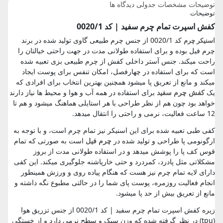
توضیحات
مشخصات جدولی
دیدگاه ها
توضیحات
کفش اسپرت تمام چرم سفید | کد 0020/1
کد 0020/1 از جنس چرم طبیعی گاوی تولید شده در برند
اسنیکر چرم
چرم فیل بوده و برای استفاده طولانی مدت در جهت راحتی خیالتان را
راحت میکند. جنس آستر داخلی کفش از چرم طبیعی بزی تعبیه شده
است که برای استفاده در چهارفصل، امکان تنفس برای پوست ایجاد
میکند و مانع از تعریق پا میشود همچنین بهترین انتخاب برای افرادی که
یک
کفش چرم سفید
برای استفاده در همه آب و هوا و محیط ها نیاز دارند
خواهد بود چون هم از نظر طراحی با هر استایلی هماهنگ میشود و هم تا
12 ساعت فعالیت، نرمی و راحتی را انتقال میدهد.
کفی طبی تعبیه شده برای این اسنیکر نیز تمام چرم است، و با توجه به
ارگونومی پا طراحی و تولید شده در
چرم فیل
است به صورتی که تمام
قوس کف پا را پوشش میدهد و در استفاده طولانی مدت از بروز
مشکلاتی مثل پادرد، کمردرد و حتی خارپاشنه جلوگیری میکند. این کفی
دارای لایه تمام چرم نیز هست که هنگام پیاده روی و ورزش همینطور
انجام فعالیت روزمره، پوست پای شما را در حالتی مطبوع نگه داشته و
مانع از تعریق بیش از حد پا میشود.
زیره کفش اسپرت تمام چرم سفید | کد 0020/1 از جنس تزریق هوا
(tpu) در نظر گرفته شده که وزن سبک و سطح نرمی دارد و از خستگی