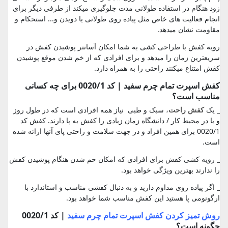
زود هنگام در استفاده طولانی مدت جلوگیری میکند از طرفی دیگر برای
انجام فعالیت های خاص مثل پیاده روی طولانی یا دویدن و... استحکام و
مقاومت نشان میدهد.
رویه کفش با طراحی کشی به شما امکان آسانتر پوشیدن کفش در
سریعترین زمان را میدهد و برای افرادی که از خم شدن موقع پوشیدن
کفش امتناع میکنند راحتی را به همراه دارد.
کفش اسپرت تمام چرم سفید | کد 0020/1 برای چه کسانی
مناسب است؟
_ یک
کفش راحت
، سبک و طبی نیاز همه افرادی است که در طول روز
و یا در محیط کار / دانشگاه زمان زیادی را کفش به پا دارند. کفش کد
0020/1 برای همین افراد و در جهت سلامت و راحتی پای آنها ارائه شده
است.
_ رویه کشی کفش برای افرادی که امکان خم شدن هنگام پوشیدن کفش
را ندارند بهترین ویژگی خواهد بود.
_ اگر پیاده روی مداوم دارید و به دنبال کفشی مناسب و استاندارد با
ارگونومی پا هستید این کفش مناسب شما خواهد بود.
روش تمیز کردن کفش اسپرت تمام چرم سفید
| کد 0020/1
چگونه است؟