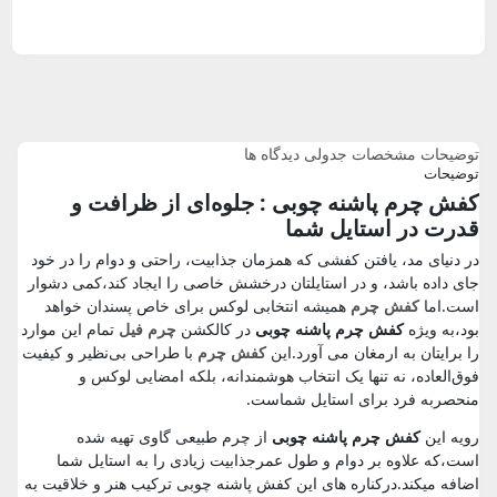
توضیحات
مشخصات جدولی
دیدگاه ها
توضیحات
کفش چرم پاشنه چوبی : جلوه‌ای از ظرافت و
قدرت در استایل شما
در دنیای مد، یافتن کفشی که همزمان جذابیت، راحتی و دوام را در خود
جای داده باشد، و در استایلتان درخشش خاصی را ایجاد کند،کمی دشوار
است.اما
کفش چرم
همیشه انتخابی لوکس برای خاص پسندان خواهد
بود،به ویژه
کفش چرم پاشنه چوبی
در کالکشن
چرم فیل
تمام این موارد
را برایتان به ارمغان می آورد.این
کفش چرم
با طراحی بی‌نظیر و کیفیت
فوق‌العاده، نه‌ تنها یک انتخاب هوشمندانه، بلکه امضایی لوکس و
منحصربه‌ فرد برای استایل شماست.
رویه این
کفش چرم پاشنه چوبی
از چرم طبیعی گاوی تهیه شده
است،که علاوه بر دوام و طول عمرجذابیت زیادی را به استایل شما
اضافه میکند.درکناره های این کفش پاشنه چوبی ترکیب هنر و خلاقیت به