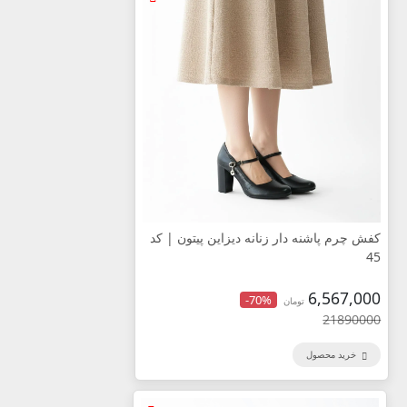
کفش چرم پاشنه دار زنانه دیزاین پیتون | کد
45
6,567,000
-70%
تومان
21890000
خرید محصول