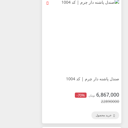
صندل پاشنه دار چرم | کد 1004
6,867,000
-70%
تومان
22890000
خرید محصول