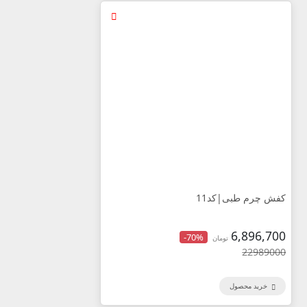
کفش چرم طبی|کد11
6,896,700
-70%
تومان
22989000
خرید محصول