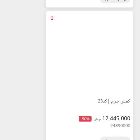
کفش چرم |کد23
12,445,000
-50%
تومان
24890000