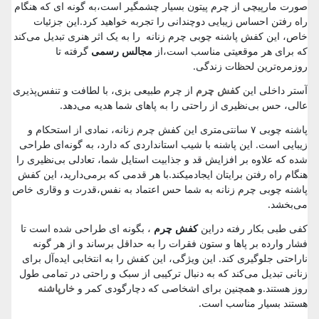
صورت مارپیچی از چرم پیتون بسیار چشمگیر است،به گونه ای که هنگام
راه رفتن احساس زیبایی دوچندانی را تجربه خواهید کرد.این جزئیات
خاص، این کفش پاشنه چوبی چرم زنانه را به یک اثر هنری تبدیل می‌کند
که برای هر موقعیتی مناسب است،از
مجالس رسمی
گرفته تا
روزمره‌ترین لحظات زندگی.
آستر داخلی این
کفش چرم
از چرم طبیعی بزی، با لطافت و تنفس‌پذیری
عالی، حس بی‌نظیری از راحتی را به پاهای شما هدیه می‌دهد.
پاشنه چوبی ۷ سانتی‌متری این کفش چرم زنانه، نمادی از استحکام و
زیبایی است. این پاشنه با شیب استانداردی که دارد، به گونه‌ای طراحی
شده که علاوه بر افزایش قد و جذابیت استایل شما، تعادلی بی‌نظیری را
هنگام راه رفتن برایتان ایجادمیکند.با هر قدمی که برمی‌دارید، این کفش
پاشنه چوبی چرم زنانه به شما حس اعتماد به نفس،قدرت و وقاری خاص
می‌بخشد.
کفی طبی بکار رفته دراین
کفش چرم
، بگونه ای طراحی شده است تا
فشار وارده بر پاها و ستون فقرات را به حداقل برساند و از هر گونه
ناراحتی جلوگیری کند. این ویژگی، این کفش را به انتخابی ایده‌آل برای
زنانی تبدیل می‌کند که به دنبال ترکیبی از سبک و راحتی در تمامی طول
روز هستند.و همچنین برای اشخاصی که دچارگودی کمر و
خارپاشنه
هستند بسیار مناسب است.