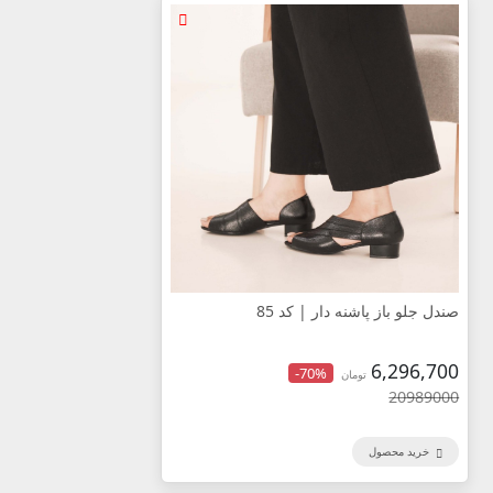
صندل جلو باز پاشنه دار | کد 85
6,296,700
-70%
تومان
20989000
خرید محصول