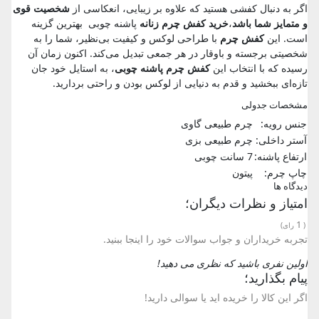
اگر به دنبال کفشی هستید که علاوه بر زیبایی، انعکاسی از
شخصیت قوی
و متمایز شما باشد
،
خرید کفش چرم زنانه
پاشنه چوبی بهترین گزینه
است. این
کفش چرم
با طراحی لوکس و کیفیت بی‌نظیر، شما را به
شخصیتی برجسته و باوقار در هر جمعی تبدیل می‌کند. اکنون زمان آن
رسیده که با انتخاب این
کفش چرم پاشنه چوبی
، به استایل خود جان
تازه‌ای ببخشید و قدم به دنیایی از لوکس بودن و راحتی بردارید.
مشخصات جدولی
جنس رویه:
چرم طبیعی گاوی
آستر داخلی:
چرم طبیعی بزی
ارتفاع پاشنه:
7 سانت چوبی
چاپ چرم:
پیتون
دیدگاه ها
امتیاز و نظرات دیگران؛
1
(
رای)
تجربه خریداران و جواب سوالات خود را اینجا ببنید.
اولین نفری باشید که نظری می دهید!
پیام بگذارید؛
اگر این کالا را خریده اید یا سوالی دارید!