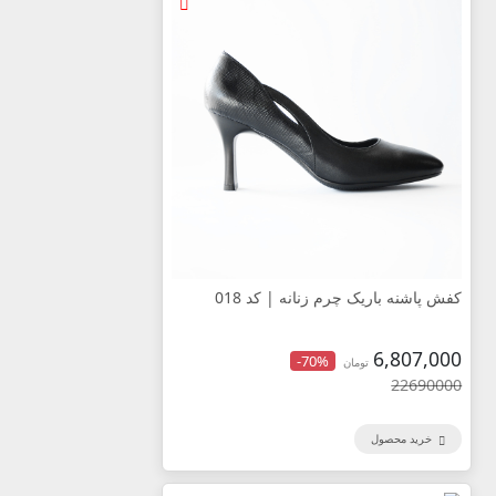
کفش پاشنه باریک چرم زنانه | کد 018
6,807,000
-70%
تومان
22690000
خرید محصول