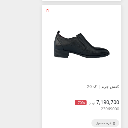
کفش چرم | کد 20
7,190,700
-70%
تومان
23969000
خرید محصول