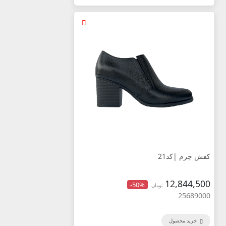
کفش چرم |کد21
12,844,500
-50%
تومان
25689000
خرید محصول