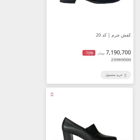
کفش چرم | کد 20
7,190,700
-70%
تومان
23969000
خرید محصول