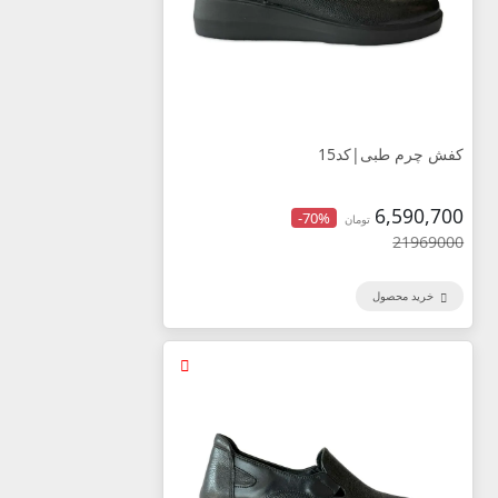
کفش چرم طبی|کد15
6,590,700
-70%
تومان
21969000
خرید محصول