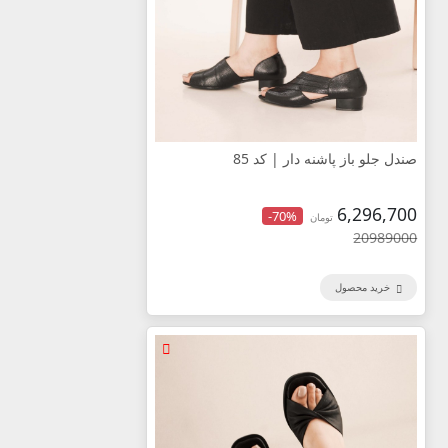
صندل جلو باز پاشنه دار | کد 85
6,296,700
-70%
تومان
20989000
خرید محصول