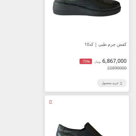
کفش چرم طبی | کد10
6,867,000
-70%
تومان
22890000
خرید محصول