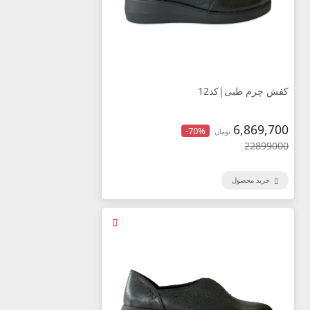
کفش چرم طبی|کد12
6,869,700
-70%
تومان
22899000
خرید محصول