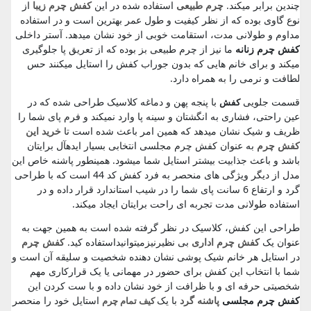
چندین برابر میکند.
چرم طبیعی
استفاده شده در این
کفش چرم زیبا
از
نوع گاوی بوده که از نظر کیفیت و طول عمر بهترین است و در استفاده
مداوم و طولانی مدت، استقامت خوبی از خود نشان میدهد. آستر داخلی
کفش چرم زنانه
ما نیز از چرم طبیعی بز بوده که از تعریق پا جلوگیری
میکند و برای خانم هایی که بدون جوراب کفش را استایل میکنند حس
لطافت و نرمی را به همراه دارد.
قسمت جلویی
با پنجه پهن و دماغه کلاسیک طراحی شده که در
کفش
عین راحتی، فشاری به انگشتان و سینه پا وارد نمیکند و فرم پای شما را
ظریف و شیک نشان میدهد که همین امر باعث شده است تا
خرید این
کفش چرم
به عنوان کفش چرم مجلسی انتخابی بسیار ایدهآل برایتان
باشد و باعث جذابیت بیشتر استایل شما میشود. همینطور پاشنه خاص این
مدل از دیگر ویژگی های منحصر به فرد کفش کد 44 است که با طراحی
گرد و ارتفاع 6 سانت پای شما را در شیب استاندارد قرار داده و در
استفاده طولانی مدت تجربه ای راحت برایتان ایجاد میکند.
طراحی این کفش، کلاسیک در نظر گرفته شده است به همین جهت به
عنوان یک
کفش چرم اداری
بی نظیرنیزمیتوانیداستفاده کید.
کفش چرم
در استایل هر خانم شیک پوشی نشان دهنده شخصیت و سلیقه آن است و
شما با انتخاب این کفش برای حضور در مهمانی یا یک قرارکاری مهم
شخصیتی حرفه ای و با ظرافت از خود نشان داده و با ست کردن این
کفش چرم مجلسی
پاشنه گرد
با یک
استایل خود را منحصر
کیف تمام چرم