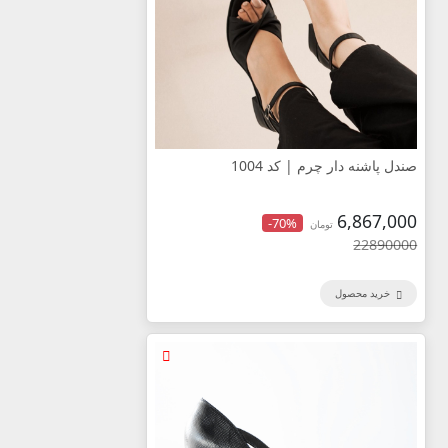
صندل پاشنه دار چرم | کد 1004
6,867,000
-70%
تومان
22890000
خرید محصول