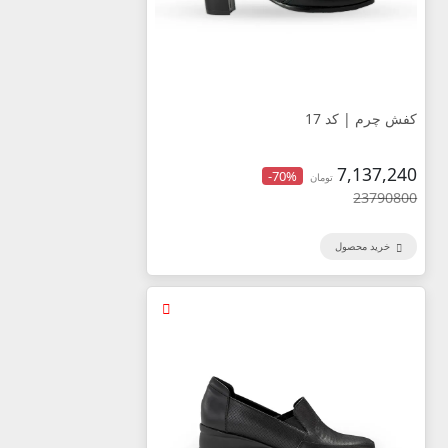
کفش چرم | کد 17
7,137,240
-70%
تومان
23790800
خرید محصول