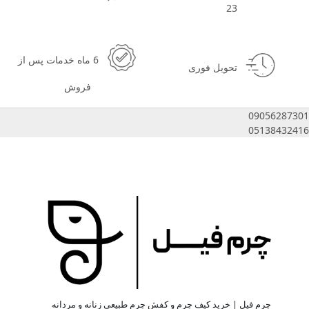
23
6 ماه خدمات پس از
تحویل فوری
فروش
09056287301
05138432416
چرم فیل | خرید کیف چرم و کفش چرم طبیعی زنانه و مردانه