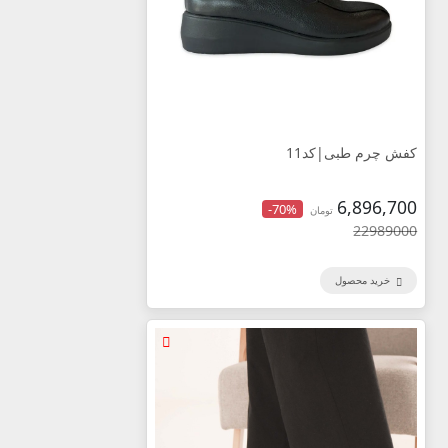
کفش چرم طبی|کد11
6,896,700
-70%
تومان
22989000
خرید محصول