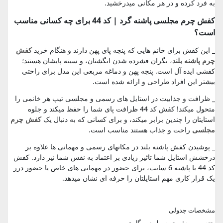
به فرد کرده و در هر مکانی میدرخشید.
کفش چرم مجلسی پاشنه گرد | کد 44 برای چه کسانی مناسب
است؟
_ این کفش برای خانم هایی که پنجه پای پهن دارند و هنگام خرید
کفش
چرم پاشنه بلند
، نگران فشرده شدن انگشتان، و سینه پایشان هستند؛
کفشی ایده آل است. پنجه پهن و دماغه مربعی این مدل برای راحتی
بیشتر این افراد طراحی و ارائه شده است.
_ ظرافت و جذابیت در استایل های رسمی و مجلسی تیپ هر خانمی را
متحول میکند! کفش کد 44 ظرافت پای شما را حفظ میکند و جلوه
استایتان را چندین برابر میکند، و برای کسانی که به دنبال یک
کفش چرم
مجلسی
راحت و جذاب هستند مناسب است.
_ پوشیدن کفش پاشنه بلند در مکانهای رسمی و مهمانی ها علاوه بر
درخشش استایل شما تاثیر زیادی بر اعتماد به نفس شما نیز دارد. کفش
کد 44 با پاشنه 6 سانت، برای حضور در مهمانی های خاص یا حضور درر
یک قرار کاری مهم استایلتان را حرفه ای نشان میدهد.
مشخصات جدولی
جنس رویه:
چرم طبیعی گاوی