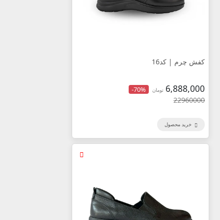
کفش چرم | کد16
6,888,000
-70%
تومان
22960000
خرید محصول