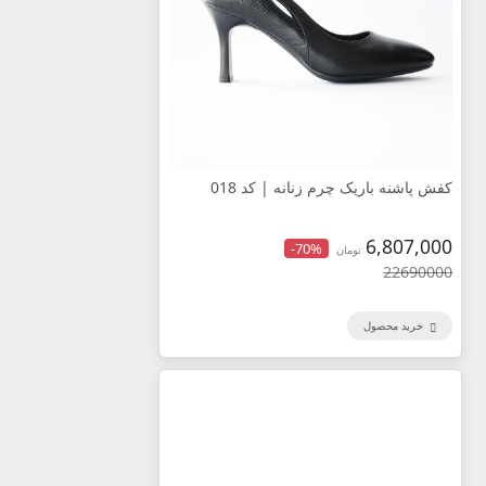
کفش پاشنه باریک چرم زنانه | کد 018
6,807,000
-70%
تومان
22690000
خرید محصول