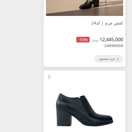
کفش چرم | کد24
12,445,000
-50%
تومان
24890000
خرید محصول