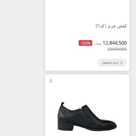
کفش چرم |کد21
12,844,500
-50%
تومان
25689000
خرید محصول