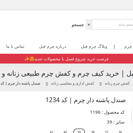
×
جستجو
 چرم
|
وبلاگ چرم فیل
درباره چرم فیل
تماس با ما
فرصت خرید شروع فصل با محصولات جدید😍✨️
ل | خرید کیف چرم و کفش چرم طبیعی زنانه و م
کفش چرم زنانه
کفش اداری و مجلسی زنانه
صندل پاشنه دار چرم | کد 1234
صندل پاشنه دار چرم | کد 1234
کد محصول : 1196
سایز :
39