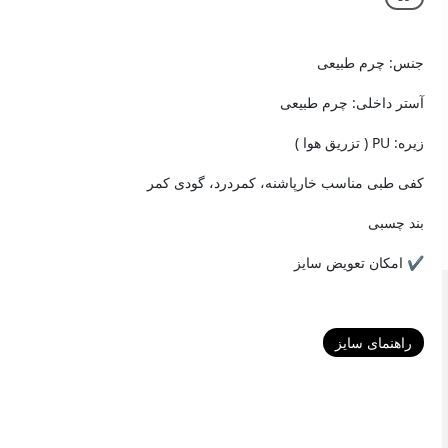
جنس: چرم طبیعی
آستر داخلی: چرم طبیعی
زیره: PU ( تزریق هوا )
کفی طبی مناسب خارپاشنه، کمردرد، گودی کمر
بند چسبی
✔️ امکان تعویض سایز
راهنمای سایز