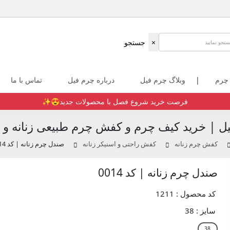
×
جستجو
 چرم
|
وبلاگ چرم فیل
درباره چرم فیل
تماس با ما
فرصت خرید شروع فصل با محصولات جدید😍✨️
ل | خرید کیف چرم و کفش چرم طبیعی زنانه و م
کفش چرم زنانه
کفش راحتی و اسنیکر زنانه
صندل چرم زنانه | کد 0014
صندل چرم زنانه | کد 0014
کد محصول : 1211
سایز :
38