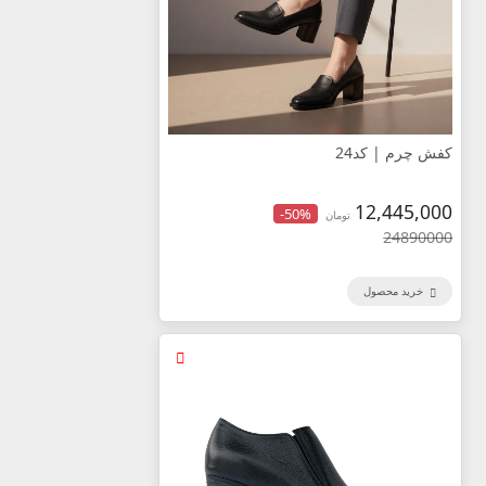
کفش چرم | کد24
12,445,000
-50%
تومان
24890000
خرید محصول