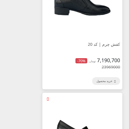
کفش چرم | کد 20
7,190,700
-70%
تومان
23969000
خرید محصول