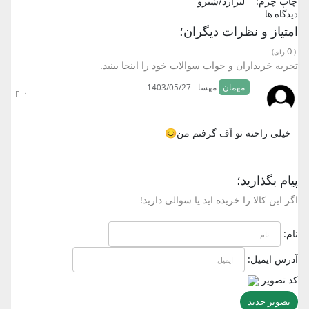
چاپ چرم:
لیزارد/شبرو
دیدگاه ها
امتیاز و نظرات دیگران؛
0
(
رای)
تجربه خریداران و جواب سوالات خود را اینجا ببنید.
مهمان
مهسا - 1403/05/27
۰
خیلی راحته تو آف گرفتم من😊
پیام بگذارید؛
اگر این کالا را خریده اید یا سوالی دارید!
نام:
آدرس ایمیل:
کد تصویر
تصویر جدید