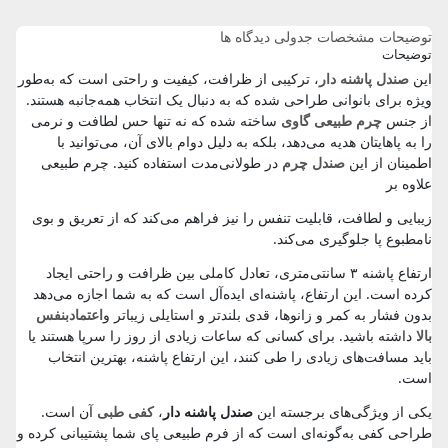
توضیحات
مشخصات جدولی
دیدگاه ها
توضیحات
این
صندل پاشنه‌ دار
، ترکیبی از ظرافت، کیفیت و راحتی است که به‌طور
ویژه برای بانوانی طراحی شده که به دنبال یک انتخاب همه‌جانبه هستند.
از جنس
چرم طبیعی گاوی
ساخته شده که نه تنها حس لطافت و نرمی
را به پاهایتان هدیه می‌دهد، بلکه به دلیل دوام بالای آن، می‌توانید با
اطمینان از این
صندل چرم
در طولانی‌مدت استفاده کنید. چرم طبیعی
علاوه بر
زیبایی و لطافت، قابلیت تنفس را نیز فراهم می‌کند که از تعریق و بوی
نامطبوع پا جلوگیری می‌کند.
ارتفاع پاشنه ۳ سانتی‌متری، تعادل کاملی بین ظرافت و راحتی ایجاد
کرده است. این ارتفاع، پاشنه‌ای ایده‌آل است که به شما اجازه می‌دهد
بدون فشار به کمر و زانوها، قدی بلندتر و استایلی زیباتر و
اعتمادبنفس
بالا
داشته باشید. برای کسانی که ساعات زیادی از روز را سرپا هستند یا
باید مسافت‌های زیادی را طی کنند، این ارتفاع پاشنه، بهترین انتخاب
است.
یکی از ویژگی‌های برجسته این
صندل پاشنه دار
،
کفی طبی
آن است.
طراحی کفی به‌گونه‌ای است که از فرم طبیعی پای شما پشتیبانی کرده و