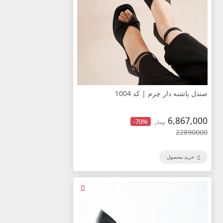
صندل پاشنه دار چرم | کد 1004
6,867,000
-70%
تومان
22890000
خرید محصول