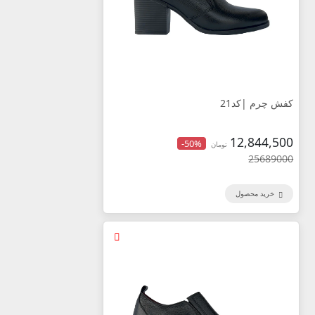
کفش چرم |کد21
12,844,500
-50%
تومان
25689000
خرید محصول