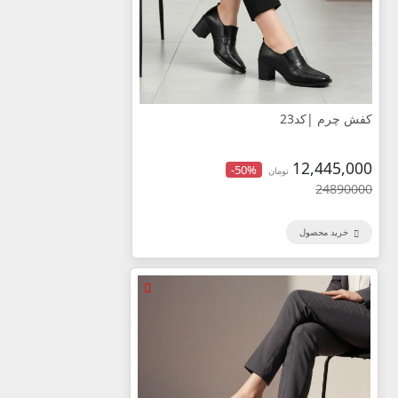
کفش چرم |کد23
12,445,000
-50%
تومان
24890000
خرید محصول