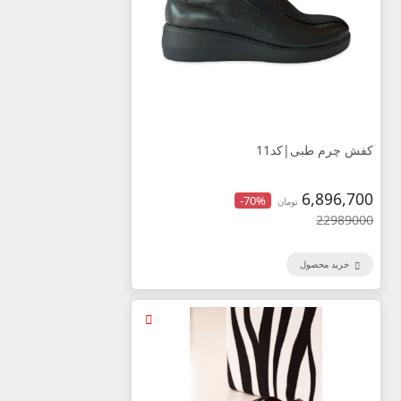
کفش چرم طبی|کد11
6,896,700
-70%
تومان
22989000
خرید محصول