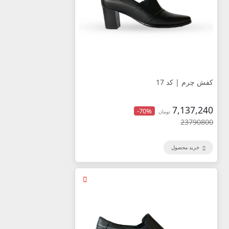
کفش چرم | کد 17
7,137,240
-70%
تومان
23790800
خرید محصول