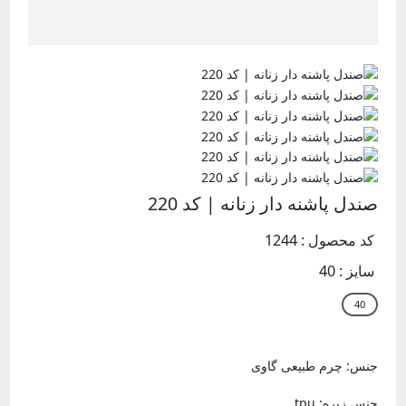
صندل پاشنه دار زنانه | کد 220
کد محصول : 1244
سایز :
40
جنس: چرم طبیعی گاوی
جنس زیره: tpu