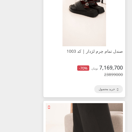
صندل تمام چرم لژدار | کد 1003
7,169,700
-70%
تومان
23899000
خرید محصول