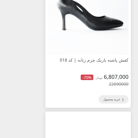
کفش پاشنه باریک چرم زنانه | کد 018
6,807,000
-70%
تومان
22690000
خرید محصول