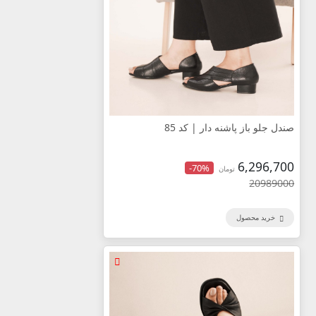
صندل جلو باز پاشنه دار | کد 85
6,296,700
-70%
تومان
20989000
خرید محصول