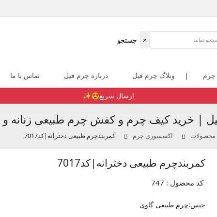
×
جستجو
 چرم
|
وبلاگ چرم فیل
درباره چرم فیل
تماس با ما
ارسال سریع😍✨️
ل | خرید کیف چرم و کفش چرم طبیعی زنانه و م
 محصولات
اکسسوری چرم
کمربندچرم طبیعی دخترانه|کد7017
کمربندچرم طبیعی دخترانه|کد7017
کد محصول : 747
جنس:چرم طبیعی گاوی