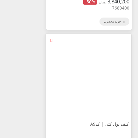
3,840,200
-50%
تومان
7680400
خرید محصول
کیف پول کتی | کدA9