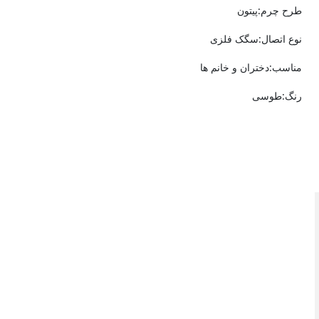
طرح چرم:پیتون
نوع اتصال:سگک فلزی
مناسب:دختران و خانم ها
رنگ:طوسی