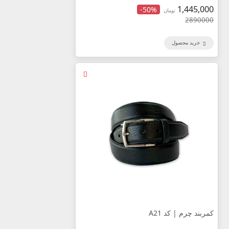
1,445,000
-50%
تومان
2890000
خرید محصول
کمربند چرم | کد A21