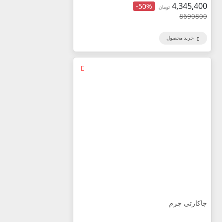
4,345,400
-50%
تومان
8690800
خرید محصول
جاکارتی چرم