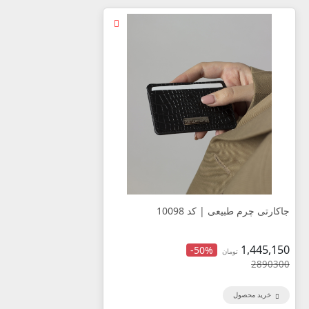
جاکارتی چرم طبیعی | کد 10098
1,445,150
-50%
تومان
2890300
خرید محصول