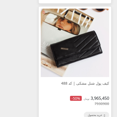
کیف پول شنل مشکی | کد 488
3,965,450
-50%
تومان
7930900
خرید محصول