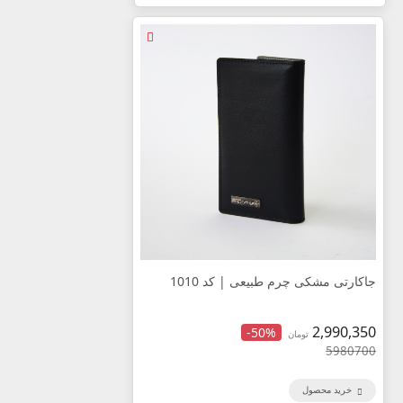
جاکارتی مشکی چرم طبیعی | کد 1010
2,990,350
-50%
تومان
5980700
خرید محصول