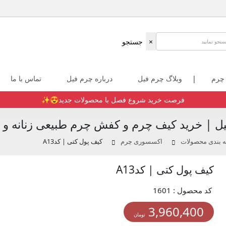
×
جستجو
 چرم
|
وبلاگ چرم فیل
درباره چرم فیل
تماس با ما
فرصت خرید شروع فصل با محصولات جدید😍✨️
ل | خرید کیف چرم و کفش چرم طبیعی زنانه و م
 بندی محصولات
اکسسوری چرم
کیف پول کتی | کدA13
کیف پول کتی | کدA13
کد محصول : 1601
3,960,400
تومان