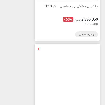
جاکارتی مشکی چرم طبیعی | کد 1010
2,990,350
-50%
تومان
5980700
خرید محصول