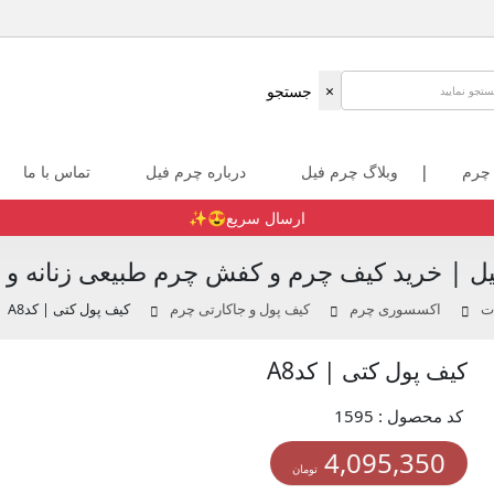
×
جستجو
 چرم
|
وبلاگ چرم فیل
درباره چرم فیل
تماس با ما
ارسال سریع😍✨️
ل | خرید کیف چرم و کفش چرم طبیعی زنانه و م
ت
اکسسوری چرم
کیف پول و جاکارتی چرم
کیف پول کتی | کدA8
کیف پول کتی | کدA8
کد محصول : 1595
4,095,350
تومان