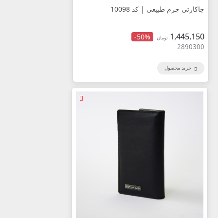
جاکارتی چرم طبیعی | کد 10098
1,445,150
-50%
تومان
2890300
خرید محصول