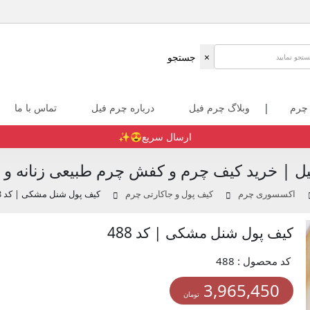
×
جستجو
 چرم
|
وبلاگ چرم فیل
درباره چرم فیل
تماس با ما
ارسال سریع😍✨️
ل | خرید کیف چرم و کفش چرم طبیعی زنانه و م
اکسسوری چرم
کیف پول و جاکارتی چرم
کیف پول شنل مشکی | کد 488
کیف پول شنل مشکی | کد 488
کد محصول : 488
3,965,450
تومان