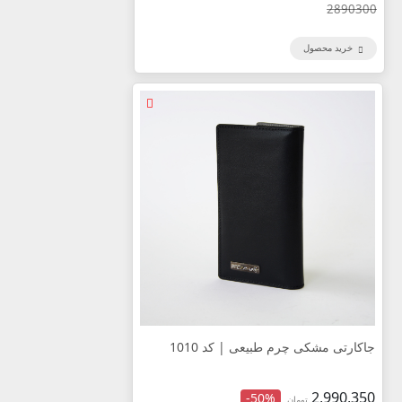
2890300
خرید محصول
جاکارتی مشکی چرم طبیعی | کد 1010
2,990,350
-50%
تومان