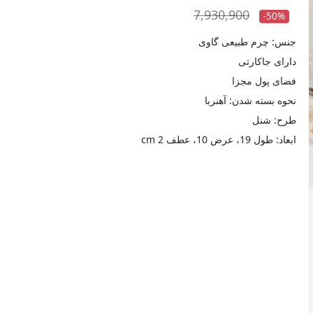
7,930,900
-50%
جنس: چرم طبیعی گاوی
دارای جاکارتی
فضای پول مجزا
نحوه بسته شدن: آهنربا
طرح: شنل
ابعاد: طول 19، عرض 10، عطف 2 cm