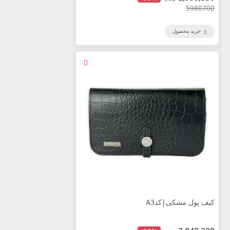
5980700
خرید محصول
کیف پول مشکی|کدA3