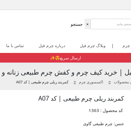
×
جستجو
 چرم
|
وبلاگ چرم فیل
درباره چرم فیل
تماس با ما
ارسال سریع😍✨️
ل | خرید کیف چرم و کفش چرم طبیعی زنانه و م
ی محصولات
اکسسوری چرم
کمربند ریلی چرم طبیعی | کد A07
کمربند ریلی چرم طبیعی | کد A07
کد محصول : 1363
جنس: چرم طبیعی گاوی