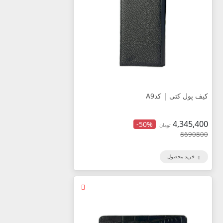
کیف پول کتی | کدA9
4,345,400
-50%
تومان
8690800
خرید محصول