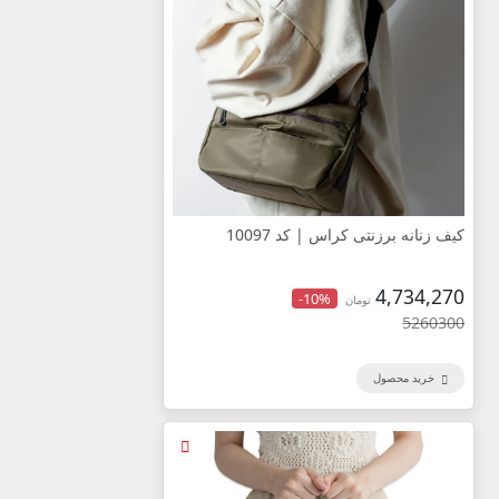
کیف زنانه برزنتی کراس | کد 10097
4,734,270
-10%
تومان
5260300
خرید محصول