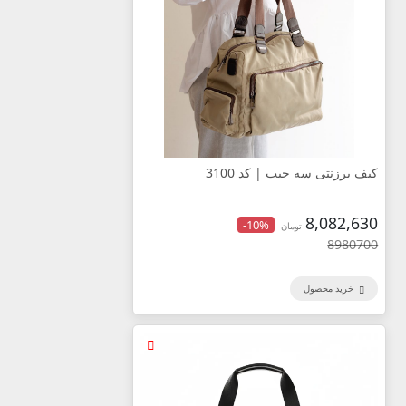
کیف برزنتی سه جیب | کد 3100
8,082,630
-10%
تومان
8980700
خرید محصول