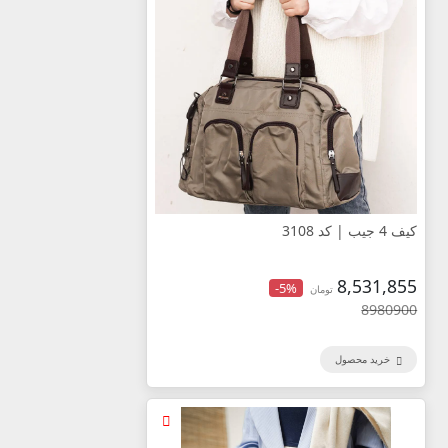
کیف 4 جیب | کد 3108
8,531,855
-5%
تومان
8980900
خرید محصول