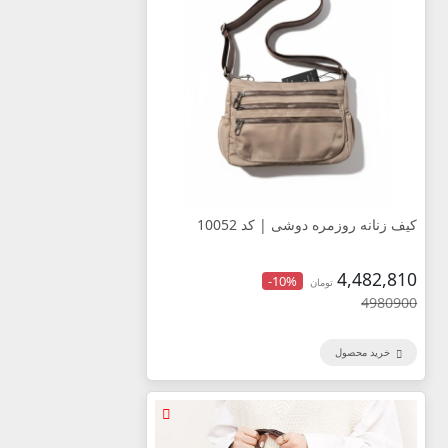
کیف زنانه روزمره دوشی | کد 10052
4,482,810
-10%
تومان
4980900
خرید محصول