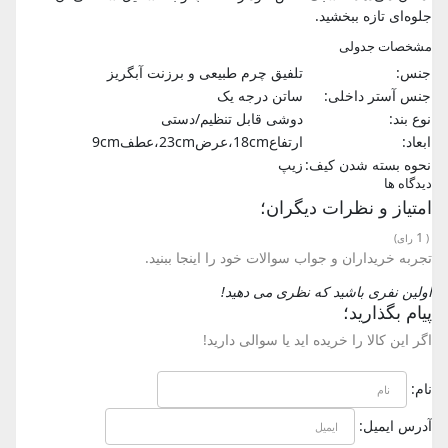
جلوه‌ای تازه ببخشید.
مشخصات جدولی
جنس:
تلفیق چرم طبیعی و برزنت آبگریز
جنس آستر داخلی:
ساتن درجه یک
نوع بند:
دوشی قابل تنظیم/دستی
ابعاد:
ارتفاع18cm،عرض23cm،عطف9cm
نحوه بسته شدن کیف:
زیپ
دیدگاه ها
امتیاز و نظرات دیگران؛
1
(
رای)
تجربه خریداران و جواب سوالات خود را اینجا ببنید.
اولین نفری باشید که نظری می دهید!
پیام بگذارید؛
اگر این کالا را خریده اید یا سوالی دارید!
نام:
آدرس ایمیل: