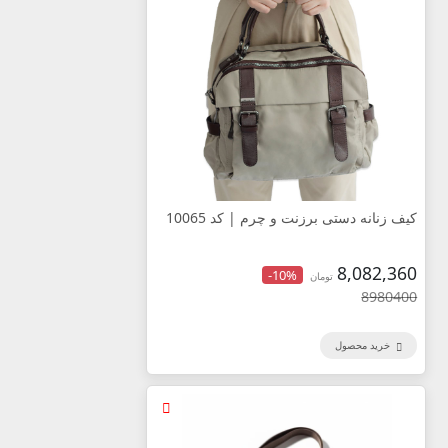
کیف زنانه دستی برزنت و چرم | کد 10065
8,082,360
-10%
تومان
8980400
خرید محصول