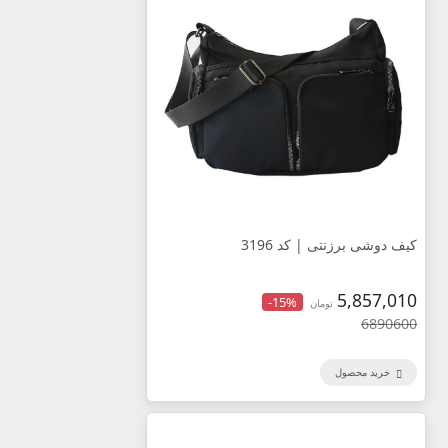
کیف دوشی برزنتی | کد 3196
5,857,010
-15%
تومان
6890600
خرید محصول