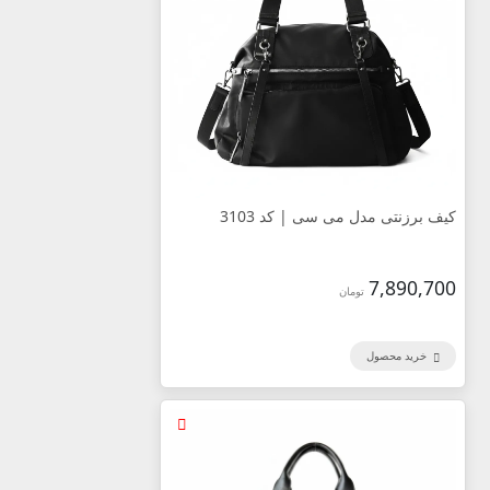
کیف برزنتی مدل می سی | کد 3103
7,890,700
تومان
خرید محصول