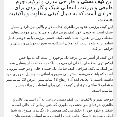
این
کیف دستی
با طراحی مدرن و ترکیب چرم
طبیعی و برزنت، انتخابی شیک و کاربردی برای
افرادی است که به دنبال کیفی متفاوت و باکیفیت
هستند.
این
کیف برزنتی
علاوه بر ظاهری جذاب، دوام بالایی نیز دارد و بسیار
سبک است به خودی خود کیف وزنی ندارد و می‌تواند در موقعیت‌های
مختلف روزمره همراه شما باشد.
کیف دستی برزنتی
با بند دوشی قابل
تنظیم ارائه شده است که امکان استفاده به صورت دوشی و دستی را
فراهم می‌کند.
این کیف از آستر ساتن درجه یک برخوردار است که نه‌تنها حس
لوکس‌تری به فضای داخلی آن می‌دهد، بلکه به حفاظت از وسایل شما
نیز کمک می‌کند. طراحی کیف شامل یک جیب داخلی و دو جیب بیرونی
است که باعث می‌شود دسترسی سریع و آسانی به وسایل ضروری خود
داشته باشید. با ابعادی ایده‌آل (ارتفاع 18 سانتی‌متر، عرض 23 سانتی‌متر
و عطف 9 سانتی‌متر)، این کیف دستی برای استفاده روزانه بسیار
مناسب است.
دوخت تمیز و باکیفیت این کیف دستی برزنتی به آن ایستایی عالی و
ظاهری حرفه‌ای می‌بخشد، به طوری که حتی زمانی که خالی است،
شکل و جلوه خود را حفظ می‌کند. همچنین با رنگ‌بندی متنوع، به شما
امکان می‌دهد تا سبک خاص خود را انتخاب و به استایل شخصی‌تان