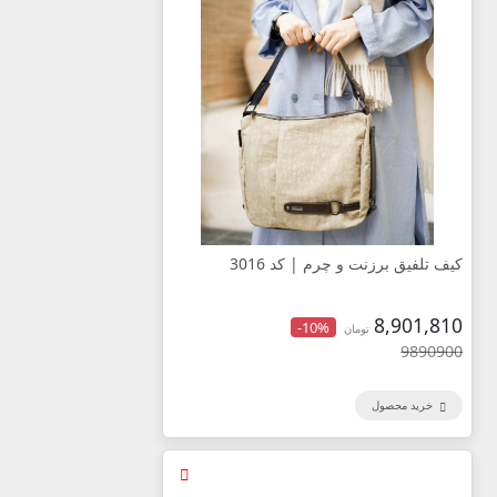
کیف تلفیق برزنت و چرم | کد 3016
8,901,810
-10%
تومان
9890900
خرید محصول