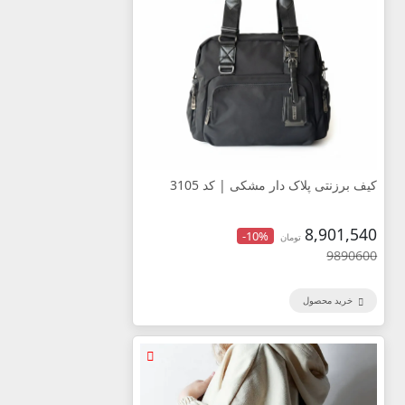
کیف برزنتی پلاک دار مشکی | کد 3105
8,901,540
-10%
تومان
9890600
خرید محصول