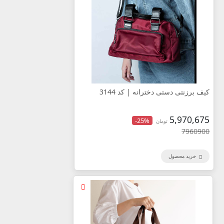
کیف برزنتی دستی دخترانه | کد 3144
5,970,675
-25%
تومان
7960900
خرید محصول