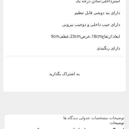
آسترداخلی:ساتن درجه یک
دارای بند دوشی قابل تنظیم
دارای جیب داخلی و دوجیب بیرونی
ابعاد:ارتفاع18cm،عرض23cm،عطف9cm
دارای رنگبندی
به اشتراک بگذارید
توضیحات
مشخصات جدولی
دیدگاه ها
توضیحات