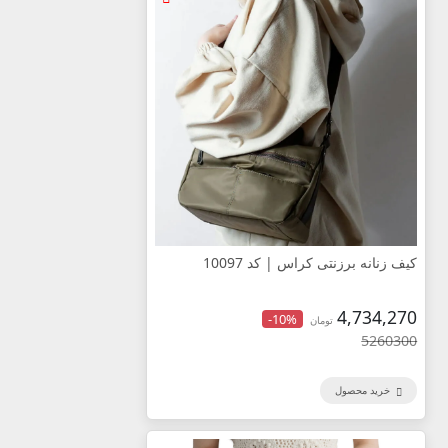
کیف زنانه برزنتی کراس | کد 10097
4,734,270
-10%
تومان
5260300
خرید محصول