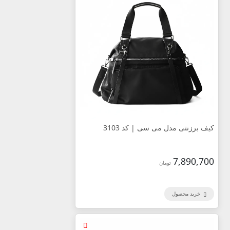
کیف برزنتی مدل می سی | کد 3103
7,890,700
تومان
خرید محصول