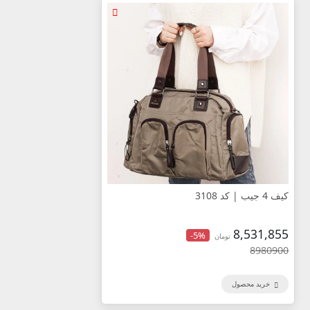
کیف 4 جیب | کد 3108
8,531,855
-5%
تومان
8980900
خرید محصول