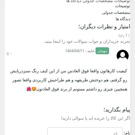
توضیحات
مشخصات جدولی
دیدگاه ها
توضیحات
مشخصات جدولی
دیدگاه ها
امتیاز و نظرات دیگران؛
1
(
رای)
تجربه خریداران و جواب سوالات خود را اینجا ببنید.
مهمان
حانیه - 1404/04/11
۰
کیفیت کارهاتون واقعا فوق العادس من از این کیف رنگ سبزدریایش
رو گرفتم، هم دوختش ظریفهه و هم طراحیش کاربردی واقعا تصور
همچیین چیزی رو داشتم ممنونم از برند فوق العادتون🤩🌺
پیام بگذارید؛
اگر این کالا را خریده اید یا سوالی دارید!
نام: