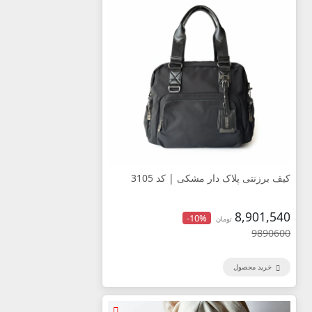
کیف برزنتی پلاک دار مشکی | کد 3105
8,901,540
-10%
تومان
9890600
خرید محصول