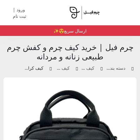
ورود |
ثبت نام
ارسال سریع😍✨️
چرم فیل | خرید کیف چرم و کفش چرم
طبیعی زنانه و مردانه
دسته بندی محصولات
کیف چرم زنانه
کیف کراس بادی
کیف کراس بادی | 3808