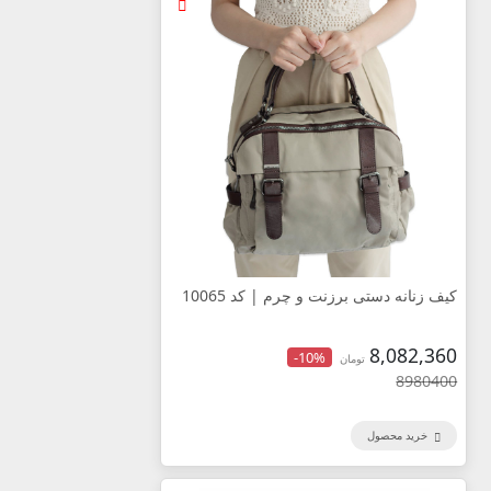
کیف زنانه دستی برزنت و چرم | کد 10065
8,082,360
-10%
تومان
8980400
خرید محصول