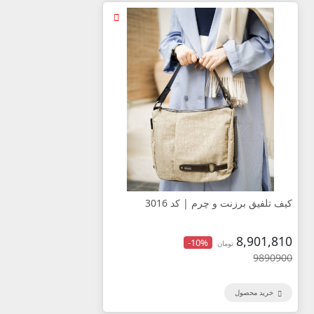
کیف تلفیق برزنت و چرم | کد 3016
8,901,810
-10%
تومان
9890900
خرید محصول