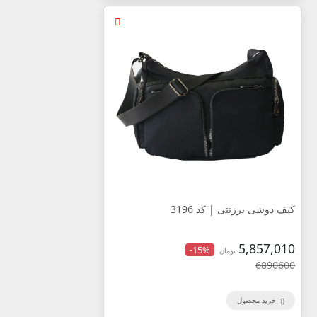
کیف دوشی برزنتی | کد 3196
5,857,010
-15%
تومان
6890600
خرید محصول