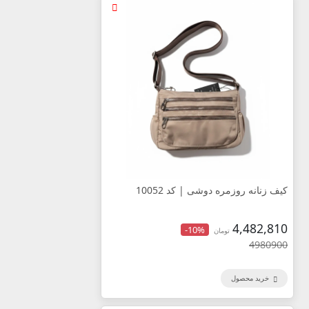
کیف زنانه روزمره دوشی | کد 10052
4,482,810
-10%
تومان
4980900
خرید محصول