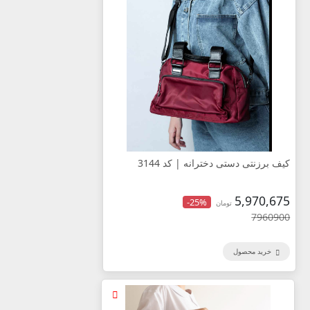
کیف برزنتی دستی دخترانه | کد 3144
5,970,675
-25%
تومان
7960900
خرید محصول