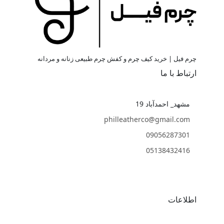
چرم فیل | خرید کیف چرم و کفش چرم طبیعی زنانه و مردانه
ارتباط با ما
مشهد_ احمدآباد 19
philleatherco@gmail.com
09056287301
05138432416
اطلاعات