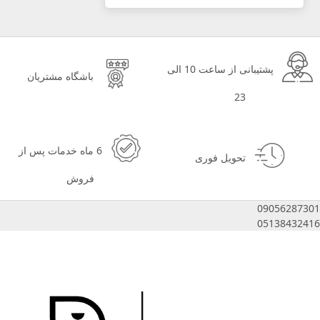
پشتیبانی از ساعت 10 الی
باشگاه مشتریان
23
6 ماه خدمات پس از
تحویل فوری
فروش
09056287301
05138432416