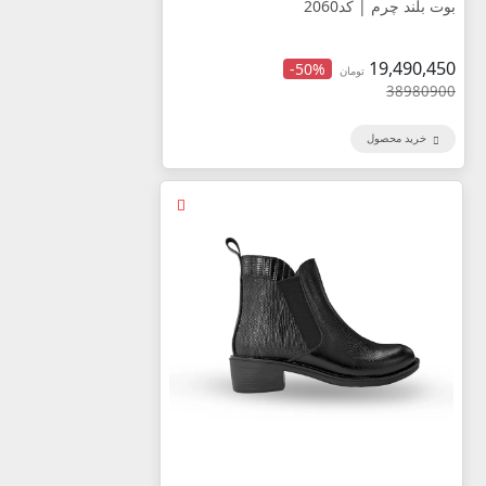
بوت بلند چرم | کد2060
19,490,450
-50%
تومان
38980900
خرید محصول