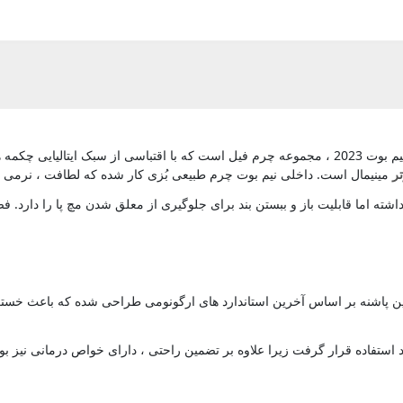
سومین طراحی ترند نیم بوت 2023 ، مجموعه چرم فیل است که با اقتباسی از سبک
ر
مینیمال است. داخلی نیم بوت چرم طبیعی بُزی کار شده که لطافت ، نرمی و 
تر جنبه تزیینی داشته اما قابلیت باز و ببستن بند برای جلوگیری از معلق شدن مچ پا
م بوت دارای پاشنه کلاسیک استاندارد است و با توجه به زیره (Z) ، این پاشنه بر اساس آخرین استاندارد های ارگ
یک زیره محبوب است که اولین بار در کفش های ایتالیایی VIP مورد استفاده قرار گرفت زیرا علاوه بر تضمین راحتی 