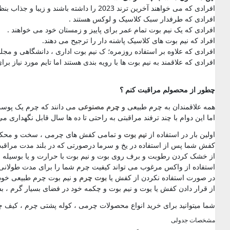
افرادی که می خواهند آخرین ترند 2023 را داشته باشند و زیبا و جذاب بنظر برسند .
افرادی که طرفدار سبک کلاسیک و لوکس هستند .
افرادی که یک نیم بوت تمام عمر برای پاییز و زمستان خود می خواهند .
افراد که نیم بوت های کلاسیک پاشنه دار را ترجیح می دهند.
افرادی که علاوه بر استفاده روزمره؛ ک نیم بوت اداری ، دانشگاهی و مج
افرادی که علاقمند به نیم بوت ها با رویه بندی هستند اما تایم مورد نیاز برا
چطور از محصولم مراقبت کنم ؟
همه علاقمندان به چرم طبیعی و
چرم مصنوعی
می دانند که چرم یک پوست 
اما این دوام با چند ترفند مراقبتی به راحتی تا ده ها سال قابل نگهداری می
اولین بار در استفاده از
نیم بوت
و تمامی کفش های چرمی ، سخت و محکم بود
کفش شما پس از استفاده در یخ و سرما درصورتی که در بلند مدت مراقبت
از خشک کردن رطوبت و برف روی بوت و نیم بوت با حرارت و یا بوسیله 
استفاده از واکس مرغوب می تواند کیفیت چرم شما را برای مدت طولانی ای
در صورت استفاده نکردن از کفش یا
بوت چرم
و نیم بوت چرم طبیعی خود 
از قرار دادن کفش یا یوت و نیم بوت و چکمه خود در فضای بسیار گرم ، بس
شما میتوانید برای خرید انواع محصولات چرمی ، کوله پشتی چرم ، کیف چ
مشخصات جدولی