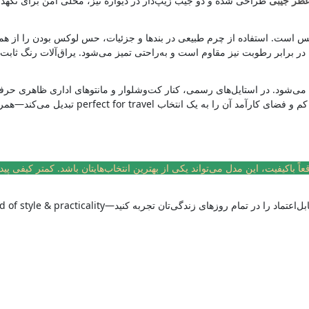
طر جیبی
طراحی شده و دو جیب زیپ‌دار در دیواره نیز، محلی امن برای نگهدا
‌شود. در استایل‌های رسمی، کنار کت‌وشلوار و مانتوهای اداری ظاهری حرفه‌ا
perfect for tra تبدیل می‌کند—همراهی سبک، مقاوم و کاملاً کاربردی.
 باکیفیت، این مدل می‌تواند یکی از بهترین انتخاب‌هایتان باشد. کمتر کیفی پیدا
 زندگی‌تان تجربه کنید—a perfect blend of style & practicality.🌺