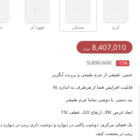
کرم
مشکی
قهوه ای
جو
8,407,010
تومان
9,890,600
-15%
جنس: تلفیقی از چرم طبیعی و برزنت آبگریز
قابلیت افزایش فضا از هرطرف به اندازه 6c
بند دستی یا دوشی تماما چرم طبیعی
ابعاد:عرض 39c، ارتفاع 22c، عطف 15c
یک فضای مرکزی، دوجیب پاکتی در دیواره و دوجیب داری زیپ در دیواره دی
زیپ در پششت کیف