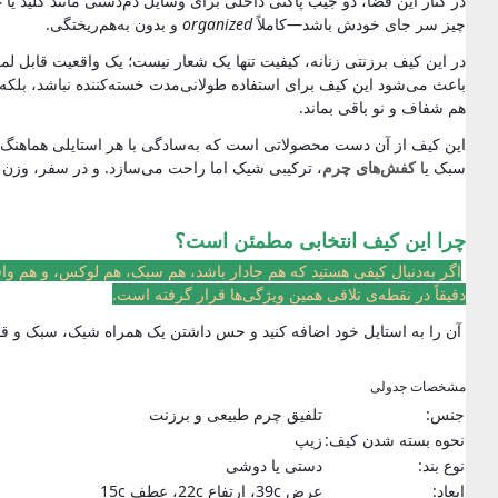
در کنار این فضا، دو جیب پاکتی داخلی برای وسایل دم‌دستی مانند کلید یا
ع
چیز سر جای خودش باشد—کاملاً
organized
و بدون به‌هم‌ریختگی.
هم شفاف و نو باقی بماند.
این کیف از آن دست محصولاتی است که به‌سادگی با هر استایلی هماهنگ می
سبک یا
کفش‌های چرم
، ترکیبی شیک اما راحت می‌سازد. و در سفر، وزن کم و فضای کارآمد آن را به یک انتخاب vel
چرا این کیف انتخابی مطمئن است؟
اگر به‌دنبال کیفی هستید که هم جا‌دار باشد، هم سبک، هم لوکس، و هم واقعاً
دقیقاً در نقطه‌ی تلاقی همین ویژگی‌ها قرار گرفته است.
آن را به استایل خود اضافه کنید و حس داشتن یک همراه شیک، سبک و قابل‌اعتماد را در تمام روزهای
مشخصات جدولی
جنس:
تلفیق چرم طبیعی و برزنت
نحوه بسته شدن کیف:
زیپ
نوع بند:
دستی یا دوشی
ابعاد:
عرض 39c، ارتفاع 22c، عطف 15c