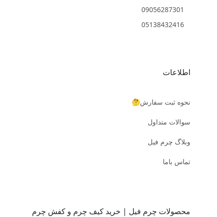
09056287301
05138432416
اطلاعات
نحوه ثبت سفارش🤔
سوالات متداول
وبلاگ چرم فیل
تماس باما
محصولات چرم فیل | خرید کیف چرم و کفش چرم