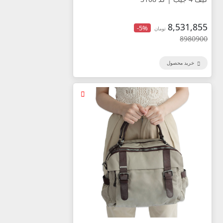
8,531,855
-5%
تومان
8980900
خرید محصول