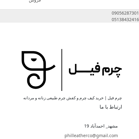
09056287301
05138432416
چرم فیل | خرید کیف چرم و کفش چرم طبیعی زنانه و مردانه
ارتباط با ما
مشهد_ احمدآباد 19
philleatherco@gmail.com