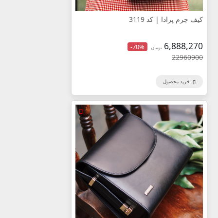
کیف چرم پرادا | کد 3119
6,888,270
-70%
تومان
22960900
خرید محصول