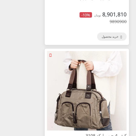
8,901,810
-10%
تومان
9890900
خرید محصول
کیف 4 جیب | کد 3108