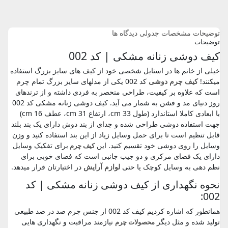
توضیحات
مشخصات جدولی
دیدگاه ها
توضیحات
کیف دوشی زنانه مشکی | کد 002
خیلی از خانم ها در استایل شخصی خود از کیف های سایز بزرگ استفاده
میکنند!
کیف چرم دوشی
کد 002 یکی از مدلهای سایز بزرگ تمام چرم
است که علاوه بر کیفیت، طراحی منحصر به فردی داشته و از ترندهای
روز دنیای مد و فشن به شمار می آید. کیف دوشی زنانه مشکی کد 002
با ابعادی کاملا استاندارد (طول 33 cm، ارتفاع 31 cm، عطف 16 cm)
جهت استفاده دوشی طراحی شده و جدای از بند دوش دارای یک بند بلند
قابل تنظیم است تا برای حمل وسایل زیاد از این بند استفاده کنید و وزن
وسایل را روی دوشی خود تقسیم کنید. این
برای تفکیک وسایل
کیف
چرم
دارای یک فضای مرکزی و دو جیب جانبی است که فضای خوبی برای
نظم دهی به وسایل کوچک یا حتی
لوازم آرایش
در اختیارتان قرار میدهد.
نحوه نگهداری از کیف دوشی زنانه مشکی | کد
002:
همانطور که اشاره کردیم کیف کد 002 از جنس چرم صد در صد طبیعی
تولید شده و مثل دیگر
نیازمند مراقبت و نگهداری هایی
محصولات چرم