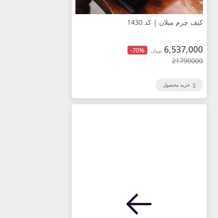
کیف چرم میلان | کد 1430
6,537,000
-70%
تومان
21790000
خرید محصول