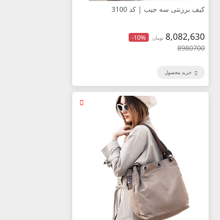
کیف برزنتی سه جیب | کد 3100
8,082,630
-10%
تومان
8980700
خرید محصول