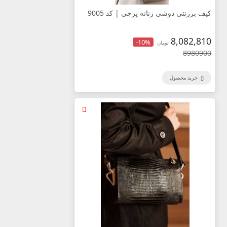
کیف برزنتی دوشی زنانه پرچی | کد 9005
8,082,810
-10%
تومان
8980900
خرید محصول