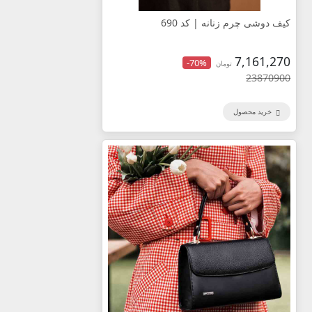
کیف دوشی چرم زنانه | کد 690
7,161,270
-70%
تومان
23870900
خرید محصول