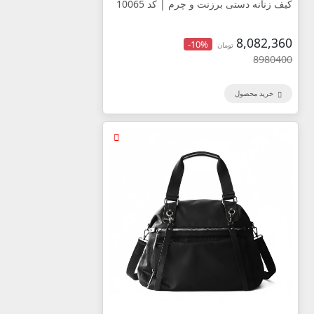
کیف زنانه دستی برزنت و چرم | کد 10065
8,082,360
-10%
تومان
8980400
خرید محصول