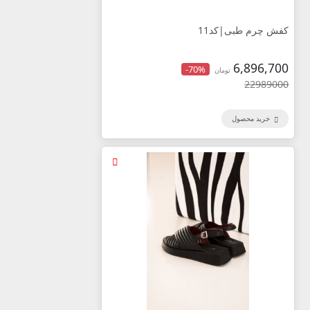
کفش چرم طبی|کد11
6,896,700
-70%
تومان
22989000
خرید محصول