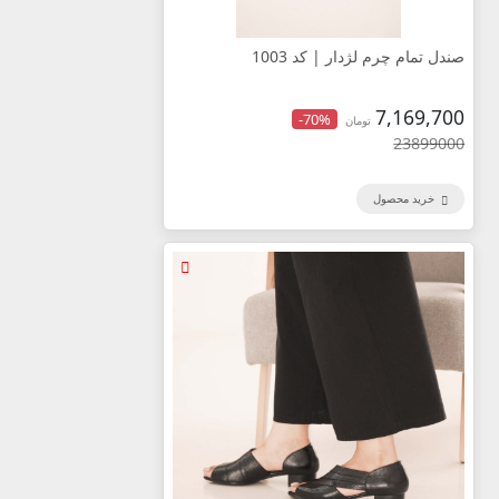
صندل تمام چرم لژدار | کد 1003
7,169,700
-70%
تومان
23899000
خرید محصول