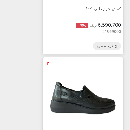
کفش چرم طبی|کد15
6,590,700
-70%
تومان
21969000
خرید محصول