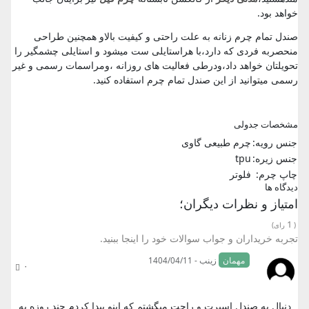
خواهد بود.
صندل تمام چرم زنانه به علت راحتی و کیفیت بالاو همچنین طراحی
منحصربه فردی که دارد،با هراستایلی ست میشود و استایلی چشمگیر را
تحویلتان خواهد داد،ودرطی فعالیت های روزانه ،ومراسمات رسمی و غیر
رسمی میتوانید از این صندل تمام چرم استفاده کنید.
مشخصات جدولی
جنس رویه:
چرم طبیعی گاوی
جنس زیره:
tpu
چاپ چرم:
فلوتر
دیدگاه ها
امتیاز و نظرات دیگران؛
1
(
رای)
تجربه خریداران و جواب سوالات خود را اینجا ببنید.
مهمان
زینب - 1404/04/11
۰
دنبال یه صندل اسپرت و راحت میگشتم که اینو پیدا کردم چند روزه به