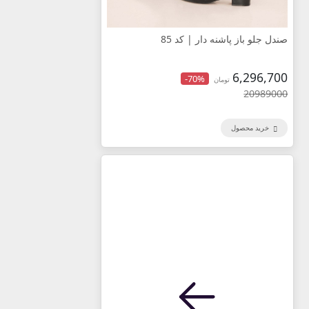
صندل جلو باز پاشنه دار | کد 85
6,296,700
-70%
تومان
20989000
خرید محصول