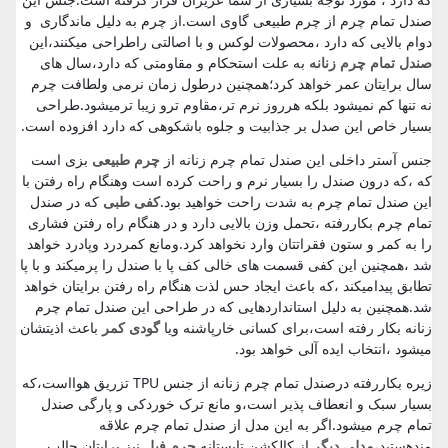
صندل تمام چرم از چرم طبیعی گاوی است.از چرم به دلیل ماندگاری و
دوام بالایی که دارد ،محصولات لوکس و با اصالتی راطراحی میکنند،این
صندل تمام چرم زنانه
به علت استحکام و مقاومتی که دارد،سال های
سال برایتان عمر خواهد کرد؛همچنین درطول زمان نرمی ولطافت چرم
نه تنها کم نمیشود بلکه هرروز نرم تر،مقاوم ترو زیبا ترمیشود.طراحی
بسیار خاص این صدل بر جذابیت و جلوه باشکوهی که دارد افزوده است.
جنس آستر داخلی این صندل تمام چرم زنانه از
چرم طبیعی
بزی است
که ،که درون صندل را بسیار نرم و راحت کرده است وهنگام راه رفتن با
این صندل تمام چرم به شدت راحت خواهید بود.
کفی طبی
که در صندل
تمام چرم بکاررفته ،تحمل وزن بالایی دارد و در هنگام راه رفتن فشاری
را به کمر و ستون فقراتتان وارد نخواهد کرد.ومانع کمردرد وپادرد خواهد
شد ،همچنین این کفی قسمت های خالی کف پا با صندل را پرمیکند و با پا
تطابق پیدامیکند ،که باعث ایجاد حس لذت هنگام راه رفتن برایتان خواهد
شد.همچنین به دلیل استانداردهایی که در طراحی این صندل تمام چرم
زنانه بکار رفته است،برای کسانی خارپاشنه ویا
گودی کمر
باعث اذیتشان
میشود ،انتخاب ایده آلی خواهد بود.
زیره بکاررفته درصندل تمام چرم زنانه از جنس TPU تزریق هوااست،که
بسیار سبک و انعطاف پذیر است،و مانع ترک خوردکی و پارگی صندل
تمام چرم میشود.اگر به این مدل از صندل تمام چرم علاقه
مندهستید،
مدلی دیگر
از کالکشن تابستانه
چرم فیل
نیز برایتان جالب