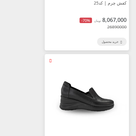
کفش چرم | کد25
8,067,000
-70%
تومان
26890000
خرید محصول