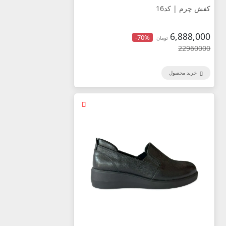
کفش چرم | کد16
6,888,000
-70%
تومان
22960000
خرید محصول