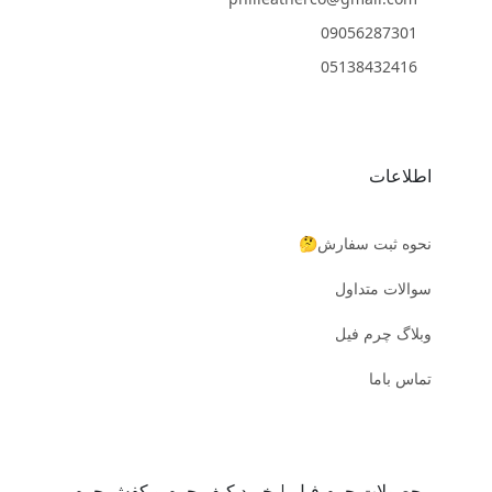
09056287301
05138432416
اطلاعات
نحوه ثبت سفارش🤔
سوالات متداول
وبلاگ چرم فیل
تماس باما
محصولات چرم فیل | خرید کیف چرم و کفش چرم