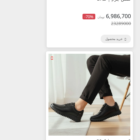
6,986,700
-70%
تومان
23289000
خرید محصول