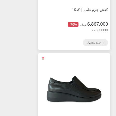
کفش چرم طبی | کد10
6,867,000
-70%
تومان
22890000
خرید محصول