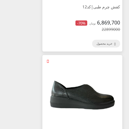
کفش چرم طبی|کد12
6,869,700
-70%
تومان
22899000
خرید محصول