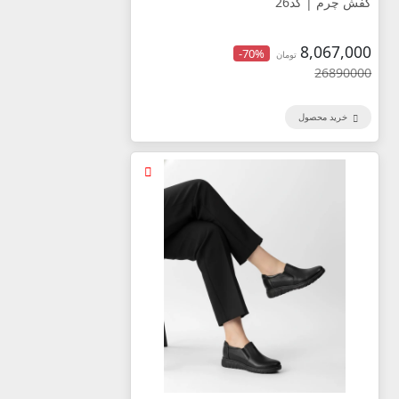
کفش چرم | کد26
8,067,000
-70%
تومان
26890000
خرید محصول