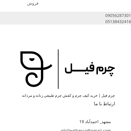
فروش
09056287301
05138432416
چرم فیل | خرید کیف چرم و کفش چرم طبیعی زنانه و مردانه
ارتباط با ما
مشهد_ احمدآباد 19
philleatherco@gmail.com