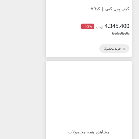
کیف پول کتی | کدA9
4,345,400
-50%
تومان
8690800
خرید محصول
مشاهده همه محصولات