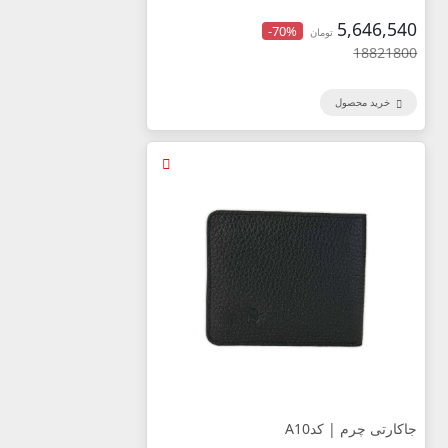
5,646,540
-70%
تومان
18821800
خرید محصول
جاکارتی چرم | کدA10