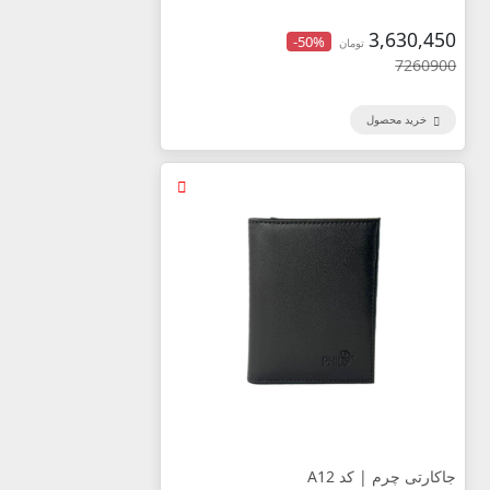
3,630,450
-50%
تومان
7260900
خرید محصول
جاکارتی چرم | کد A12