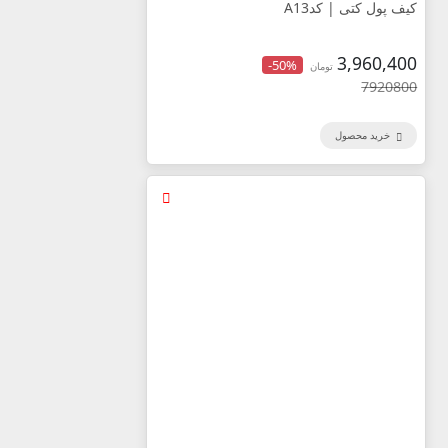
کیف پول کتی | کدA13
3,960,400
-50%
تومان
7920800
خرید محصول