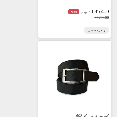
3,635,400
-50%
تومان
7270800
خرید محصول
کمربند چرم | کد 1602