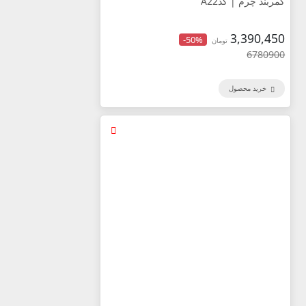
کمربند چرم | کدA22
3,390,450
-50%
تومان
6780900
خرید محصول