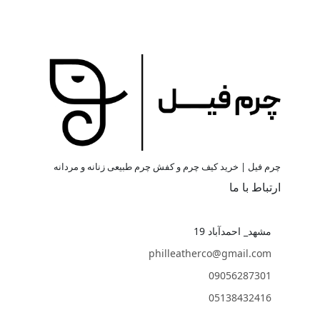
چرم فیل | خرید کیف چرم و کفش چرم طبیعی زنانه و مردانه
ارتباط با ما
مشهد_ احمدآباد 19
philleatherco@gmail.com
09056287301
05138432416