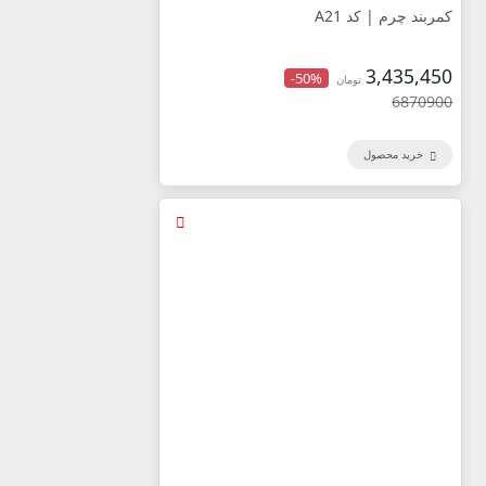
کمربند چرم | کد A21
3,435,450
-50%
تومان
6870900
خرید محصول