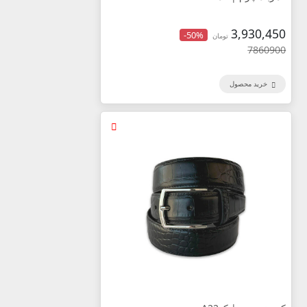
3,930,450
-50%
تومان
7860900
خرید محصول