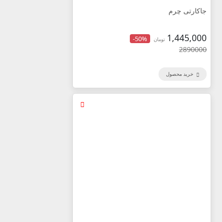
جاکارتی چرم
1,445,000
-50%
تومان
2890000
خرید محصول