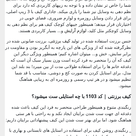
شما را خاص تر نشان داده و با توجه به زیپهای کاربردی که دارد برای
نظم دهی به وسایل نیز شما را یاری میکند. جاداری کیف با 3 زیپ اصلی،
برای قرار دادن وسایل روزمره و لوازم ضروری، فضای خوبی در
اختیارتان قرار میدهد؛ همینطور جیبهای کوچک کیف هم برای نظم دهی به
وسایل کوچکتر مثل کلید،
لوازم آرایش
و... بسیار کاربردی هستند.
جنس برزنت استفاده شده در تولید
کیف برزنتی
، برزنت صابونی شده در
نظرگرفته شده که از ویژگی های این پارچه به آبگریز بودن و مقاومت در
برابر سایش، خش و... میتوان اشاره کنیم؛ همینطور ویژگی دیگر این
کیف که آن را منحصر به فرد کرده است وزن بسیار سبک آن است که
دغدغه خانم ها را برای استفاده طولانی مدت از بین میبرد! بند بلند این
مدل، برای استایل کردن به صورت کج و دوشی، متناسب با قد شما
تنظیم میشود و در هر تیپ رسمی و روزمره ای به زیبایی هماهنگ
میشود.
کیف برزنتی | کد 1103 با چه استایلی ست میشود؟
رنگبندی متنوع و همینطور طراحی منحصر به فرد این کیف باعث شده
دغدغه ای جهت ست شدن برایتان ایجاد نکند و به راحتی با هر ستی
هماهنگ شود. اما برای بهتر ست شدن این کیف پیشنهاداتی برایتان داریم:
_ رنگبندی روشن کیف برای استفاده در استایل های تابستانی و بهاری با