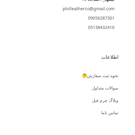
philleatherco@gmail.com
09056287301
05138432416
اطلاعات
نحوه ثبت سفارش🤔
سوالات متداول
وبلاگ چرم فیل
تماس باما