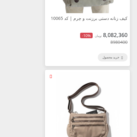
کیف زنانه دستی برزنت و چرم | کد 10065
8,082,360
-10%
تومان
8980400
خرید محصول