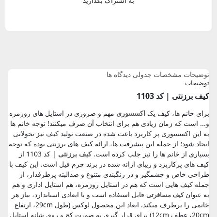
به اشتراک بگذارید
توضیحات
مشخصات جدولی
دیدگاه ها
توضیحات
کیف برزنتی | کد 1103
برای خانم ها، کیف یک
اکسسوری
مهم و ضروری در استایل های روزمره
و... است که زمان زیادی هم برای انتخاب آن صرف میکنند! توجه خانم ها
به این اکسسوری پر کاربرد باعث شده در صنعت تولید کیف نیز تحولاتی
ایجاد شود؛ از جمله این پیشرفت ها، ارائه کیف های برزنتی بوده که توجه
بسیاری از خانم ها را نیز جلب کرده است.
کیف برزنتی
| کد 1103 از
کیف های پرکاربرد و زیبای ارائه شده در برند چرم فیل است. این کیف با
طراحی خاص و چشمگیر و در رنگبندی متنوع و صدالبته پرطرفدار، از
جمله کیف هایی است که هم در استایل روزمره، هم استایل اداری و هم
به عنوان
قابل استفاده است و با ابعادی استاندارد، نیاز هر
کیف مسافرتی
خانمی را برطرف میکند. ابعاد این محصول لوکس (طول 29cm، ارتفاع
20cm، عطف 12cm) برای قرار گیری به صورت کج و روی شانه استایل