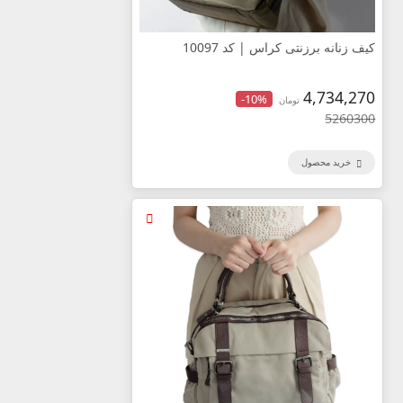
کیف زنانه برزنتی کراس | کد 10097
4,734,270
-10%
تومان
5260300
خرید محصول