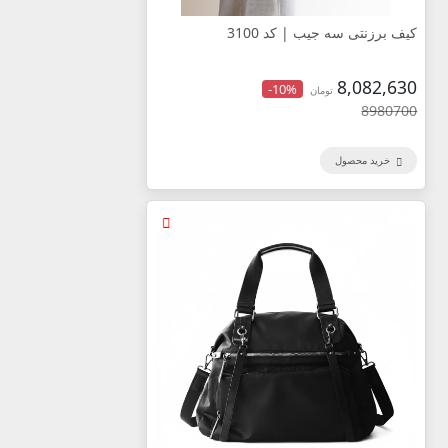
کیف برزنتی سه جیب | کد 3100
8,082,630
-10%
تومان
8980700
خرید محصول