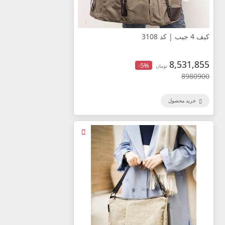
کیف 4 جیب | کد 3108
8,531,855
-5%
تومان
8980900
خرید محصول