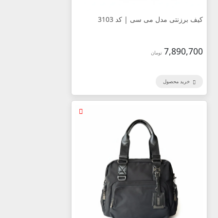
کیف برزنتی مدل می سی | کد 3103
7,890,700
تومان
خرید محصول