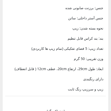
جنس: برزنت صابونی شده
جنس آستر داخلی: ساتن
نحوه بسته شدن: زیپ
بند: بند کراس قابل تنظیم
تعداد زیپ: 5 فضای تفکیکی (تمام زیپ ها کاربردی)
وزن تقریبی: 50 گرم
ابعاد: طول 29cm، ارتفاع 20cm، عطف 12cm ( قابل انعطاف)
دارای رنگبندی
زیپ و سرزیپ رنگ ثابت