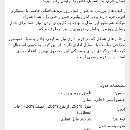
صندل چرم، یک استایل خاص را برایتان رقم میزند.
_ کیف های برزنتی به عنوان کیف روزمره هماهنگی خاصی با
اسنیکر و
دارند و در کنار زیبایی، حس راحتی را با شما همراه
کتونی چرم
میکنند همینطور این مدل با توجه به کاربردی بودن، نیاز شما برای حمل
وسایل روزمره و لوازم ضروری را نیز برطرف میکند.
_ خانم های شاغل که در فرم اداری نیاز به کیفی جادار و سبک همینطور
طراحی مناسب با استایل اداری دارند، از این کیف به خوبی استقبال
کرده اند. رنگبندی دودی و مشکی این محصول بهترین انتخاب برای
استفاده در فرم رسمی است.
مشخصات جدولی
جنس:
تلفیق چرم و برزنت
جنس آستر داخلی:
ساتن
طول 29cm، ارتفاع 20cm، عطف 12cm ( قابل
ابعاد:
انعطاف)
نوع بند:
بند بلند قابل تنظیم
نحوه بسته شدن
زیپ