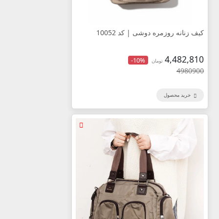
کیف زنانه روزمره دوشی | کد 10052
4,482,810
-10%
تومان
4980900
خرید محصول