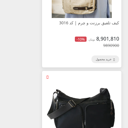
کیف تلفیق برزنت و چرم | کد 3016
8,901,810
-10%
تومان
9890900
خرید محصول