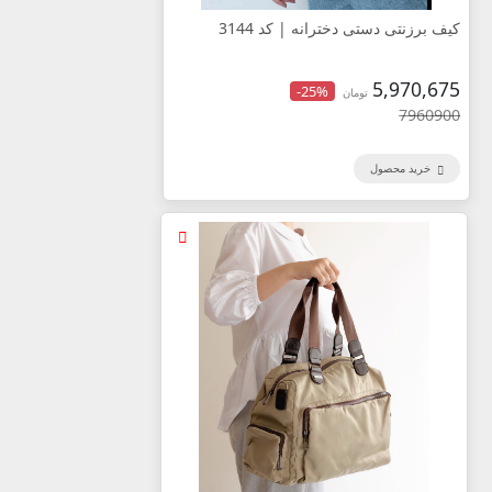
کیف برزنتی دستی دخترانه | کد 3144
5,970,675
-25%
تومان
7960900
خرید محصول