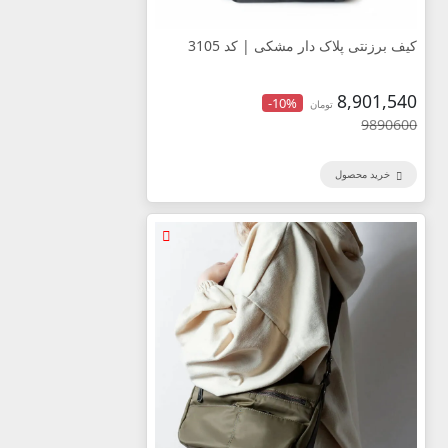
کیف برزنتی پلاک دار مشکی | کد 3105
8,901,540
-10%
تومان
9890600
خرید محصول