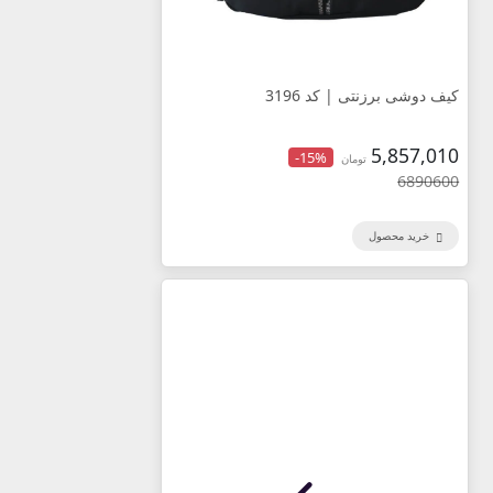
کیف دوشی برزنتی | کد 3196
5,857,010
-15%
تومان
6890600
خرید محصول