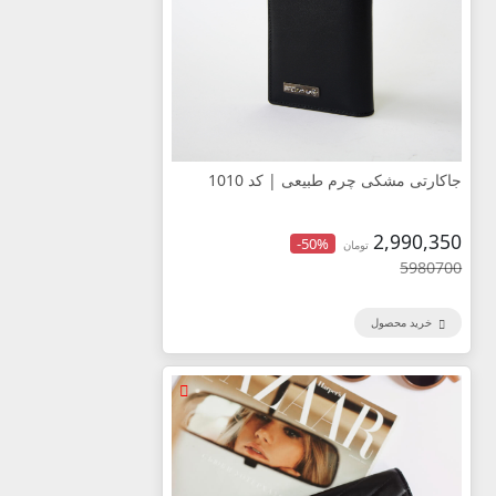
جاکارتی مشکی چرم طبیعی | کد 1010
2,990,350
-50%
تومان
5980700
خرید محصول