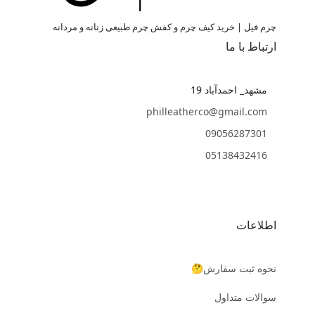
چرم فیل | خرید کیف چرم و کفش چرم طبیعی زنانه و مردانه
ارتباط با ما
مشهد_ احمدآباد 19
philleatherco@gmail.com
09056287301
05138432416
اطلاعات
نحوه ثبت سفارش🤔
سوالات متداول