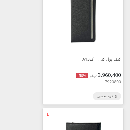
کیف پول کتی | کدA13
3,960,400
-50%
تومان
7920800
خرید محصول