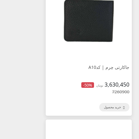
جاکارتی چرم | کدA10
3,630,450
-50%
تومان
7260900
خرید محصول