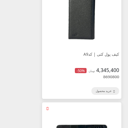
کیف پول کتی | کدA9
4,345,400
-50%
تومان
8690800
خرید محصول