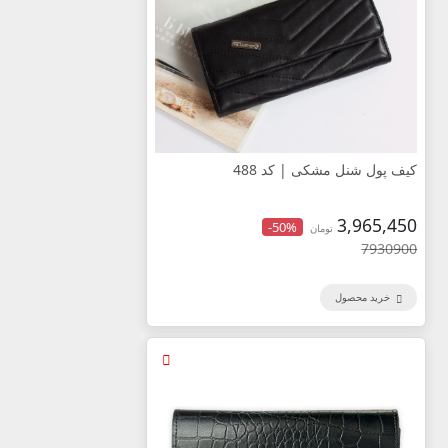
کیف پول شنل مشکی | کد 488
3,965,450
-50%
تومان
7930900
خرید محصول