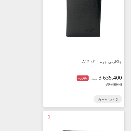
جاکارتی چرم | کد A12
3,635,400
-50%
تومان
7270800
خرید محصول