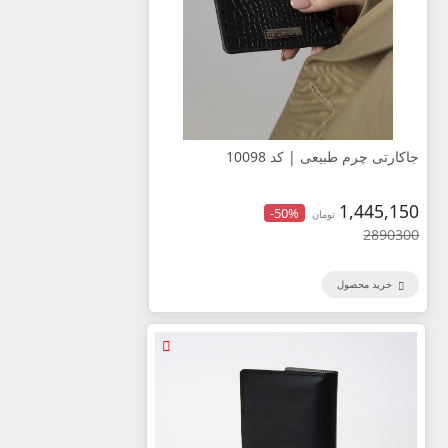
جاکارتی چرم طبیعی | کد 10098
1,445,150
-50%
تومان
2890300
خرید محصول