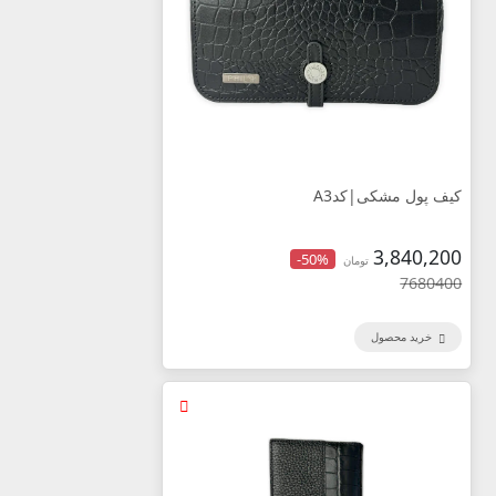
کیف پول مشکی|کدA3
3,840,200
-50%
تومان
7680400
خرید محصول