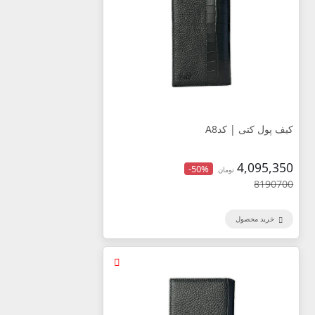
کیف پول کتی | کدA8
4,095,350
-50%
تومان
8190700
خرید محصول